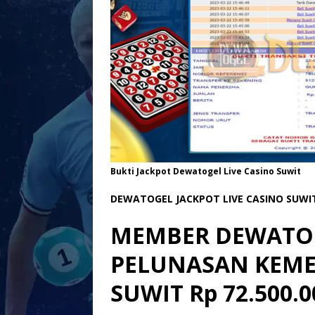
Bukti Jackpot Dewatogel Live Casino Suwit
DEWATOGEL JACKPOT LIVE CASINO SUWIT 
MEMBER DEWATO
PELUNASAN KEME
SUWIT Rp 72.500.0