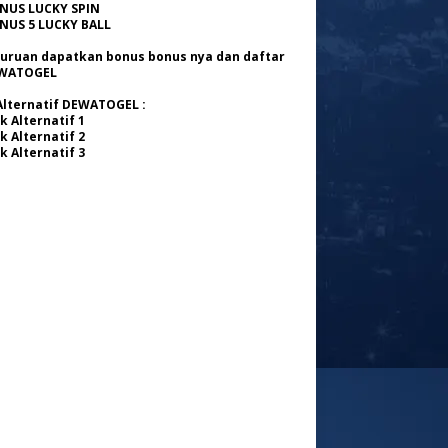
NUS LUCKY SPIN
NUS 5 LUCKY BALL
uruan dapatkan bonus bonus nya dan daftar
EWATOGEL
Alternatif
DEWATOGEL
:
k Alternatif 1
k Alternatif 2
k Alternatif 3