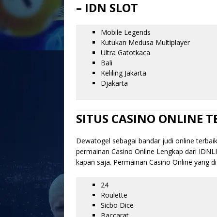
– IDN SLOT
Mobile Legends
Kutukan Medusa Multiplayer
Ultra Gatotkaca
Bali
Keliling Jakarta
Djakarta
SITUS CASINO ONLINE 
Dewatogel sebagai bandar judi online terbai
permainan Casino Online Lengkap dari IDNLI
kapan saja. Permainan Casino Online yang di 
24
Roulette
Sicbo Dice
Baccarat