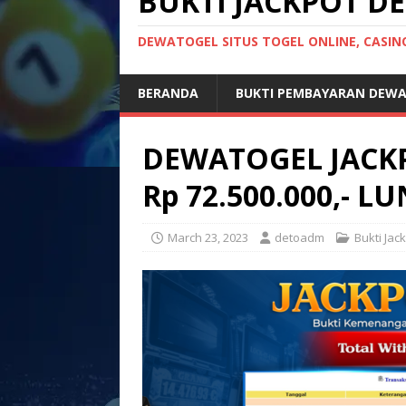
BUKTI JACKPOT D
DEWATOGEL SITUS TOGEL ONLINE, CASINO
BERANDA
BUKTI PEMBAYARAN DEW
DEWATOGEL JACKP
Rp 72.500.000,- L
March 23, 2023
detoadm
Bukti Ja