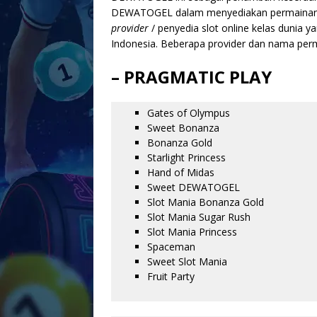
DEWATOGEL dalam menyediakan permainan s
provider
/ penyedia slot online kelas dunia 
Indonesia. Beberapa provider dan nama per
– PRAGMATIC PLAY
Gates of Olympus
Sweet Bonanza
Bonanza Gold
Starlight Princess
Hand of Midas
Sweet DEWATOGEL
Slot Mania Bonanza Gold
Slot Mania Sugar Rush
Slot Mania Princess
Spaceman
Sweet Slot Mania
Fruit Party