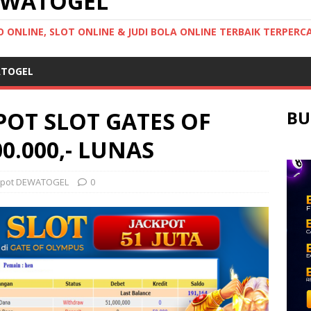
EWATOGEL
 ONLINE, SLOT ONLINE & JUDI BOLA ONLINE TERBAIK TERPERCA
ATOGEL
OT SLOT GATES OF
BU
0.000,- LUNAS
ckpot DEWATOGEL
0