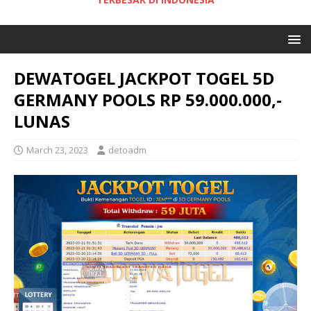
DEWATOGEL JACKPOT TOGEL 5D
GERMANY POOLS RP 59.000.000,-
LUNAS
March 23, 2023
detoadm