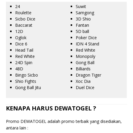
24
Suwit
Roulette
Samgong
Sicbo Dice
3D Shio
Baccarat
Fantan
12D
5D ball
Oglok
Poker Dice
Dice 6
IDN 4 Stand
Head Tail
Red White
Red White
Monopoly
24D Spin
Gong Ball
48D
Billiards
Bingo Sicbo
Dragon Tiger
Shio Fights
Xoc Dia
Gong Ball Jitu
Duel Dice
KENAPA HARUS DEWATOGEL ?
Promo DEWATOGEL adalah promo terbaik yang disediakan,
antara lain :