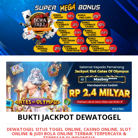
BUKTI JACKPOT DEWATOGEL
DEWATOGEL SITUS TOGEL ONLINE, CASINO ONLINE, SLOT
ONLINE & JUDI BOLA ONLINE TERBAIK TERPERCAYA &
TERBESAR DI INDONESIA