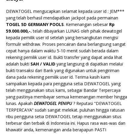
DEWATOGEL mengucapkan selamat kepada user id : JEM***
yang telah berhasil mendapatkan jackpot pada permainan
TOGEL 5D GERMANY POOLS
. Kemenangan sebesar
Rp
59.000.000,-.
telah dibayarkan LUNAS oleh pihak dewatogel
kepada pemilik user id setelah yang bersangkutan mengisi
formulir withdraw. Proses pencairan dana berlangsung sangat
cepat hanya dalam waktu 5-10 menit sudah berada dalam
rekening pemilik user id. Bukti transfer yang dapat anda lihat
adalah bukti
SAH / VALID
yang langsung di dapatkan melalui
bukti transaksi dari Bank yang digunakan untuk pengiriman
dana pada rekening pemilik user id. Terima kasih kami
sampaikan kepada para pengguna setia DEWATOGEL yang
telah menggunakan situs kami, sebagai Bandar Terpercaya
yang pastinya membayar semua kemenangan member hingga
lunas. Apakah
DEWATOGEL PENIPU
? Reputasi “DEWATOGEL
TERPERCAYA” sudah sangat melekat. puluhan hingga ratusan
ribu pengguna setia DEWATOGEL tetap menggunakan situs
terbesar dan terbaik di Indonesia ini. Hapus rasa was-was dan
khawatir anda, kemenangan anda berapapun PASTI