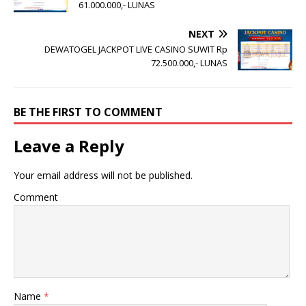
61.000.000,- LUNAS
NEXT
DEWATOGEL JACKPOT LIVE CASINO SUWIT Rp
72.500.000,- LUNAS
BE THE FIRST TO COMMENT
Leave a Reply
Your email address will not be published.
Comment
Name
*