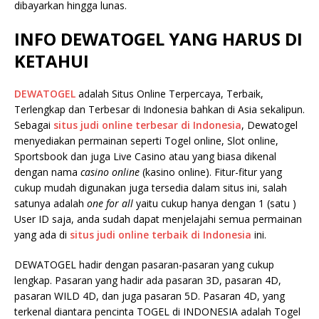
dibayarkan hingga lunas.
INFO DEWATOGEL YANG HARUS DI
KETAHUI
DEWATOGEL
adalah Situs Online Terpercaya, Terbaik,
Terlengkap dan Terbesar di Indonesia bahkan di Asia sekalipun.
Sebagai
situs judi online terbesar di Indonesia
, Dewatogel
menyediakan permainan seperti Togel online, Slot online,
Sportsbook dan juga Live Casino atau yang biasa dikenal
dengan nama
casino online
(kasino online). Fitur-fitur yang
cukup mudah digunakan juga tersedia dalam situs ini, salah
satunya adalah
one for all
yaitu cukup hanya dengan 1 (satu )
User ID saja, anda sudah dapat menjelajahi semua permainan
yang ada di
situs judi online terbaik di Indonesia
ini.
DEWATOGEL hadir dengan pasaran-pasaran yang cukup
lengkap. Pasaran yang hadir ada pasaran 3D, pasaran 4D,
pasaran WILD 4D, dan juga pasaran 5D. Pasaran 4D, yang
terkenal diantara pencinta TOGEL di INDONESIA adalah Togel