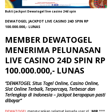
Bukti Jackpot Dewatogel live casino 24d spin
DEWATOGEL JACKPOT LIVE CASINO 24D SPIN RP
100.000.000,- LUNAS
MEMBER DEWATOGEL
MENERIMA PELUNASAN
LIVE CASINO 24D SPIN RP
100.000.000,- LUNAS
“DEWATOGEL Situs Togel Online, Casino Online,
Slot Online Terbaik, Terpercaya, Terbesar dan
Terlengkap di Indonesia – Jackpot berapapun pasti
dibayar”
DEWATOGEL
mengucapkan selamat kepada user id :
MIR
***