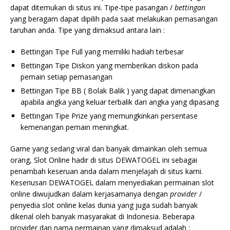
dapat ditemukan di situs ini. Tipe-tipe pasangan /
bettingan
yang beragam dapat dipilih pada saat melakukan pemasangan
taruhan anda. Tipe yang dimaksud antara lain :
Bettingan Tipe Full yang memiliki hadiah terbesar
Bettingan Tipe Diskon yang memberikan diskon pada
pemain setiap pemasangan
Bettingan Tipe BB ( Bolak Balik ) yang dapat dimenangkan
apabila angka yang keluar terbalik dari angka yang dipasang
Bettingan Tipe Prize yang memungkinkan persentase
kemenangan pemain meningkat.
Game yang sedang viral dan banyak dimainkan oleh semua
orang, Slot Online hadir di situs DEWATOGEL ini sebagai
penambah keseruan anda dalam menjelajah di situs kami.
Keseriusan DEWATOGEL dalam menyediakan permainan slot
online diwujudkan dalam kerjasamanya dengan
provider
/
penyedia slot online kelas dunia yang juga sudah banyak
dikenal oleh banyak masyarakat di Indonesia. Beberapa
provider dan nama permainan yang dimaksud adalah :