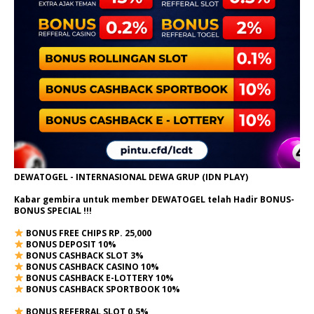
DEWATOGEL - INTERNASIONAL DEWA GRUP (IDN PLAY)
Kabar gembira untuk member DEWATOGEL telah Hadir
BONUS-
BONUS SPECIAL
!!!
BONUS FREE CHIPS RP. 25,000
BONUS DEPOSIT 10%
BONUS CASHBACK SLOT 3%
BONUS CASHBACK CASINO 10%
BONUS CASHBACK E-LOTTERY 10%
BONUS CASHBACK SPORTBOOK 10%
BONUS REFERRAL SLOT 0.5%