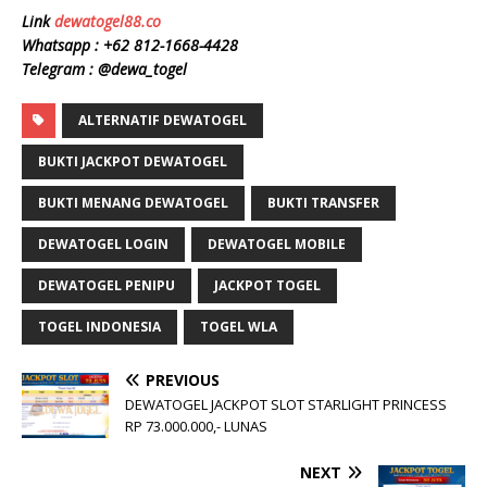
Link
dewatogel88.co
Whatsapp : +62 812-1668-4428
Telegram : @dewa_togel
ALTERNATIF DEWATOGEL
BUKTI JACKPOT DEWATOGEL
BUKTI MENANG DEWATOGEL
BUKTI TRANSFER
DEWATOGEL LOGIN
DEWATOGEL MOBILE
DEWATOGEL PENIPU
JACKPOT TOGEL
TOGEL INDONESIA
TOGEL WLA
PREVIOUS
DEWATOGEL JACKPOT SLOT STARLIGHT PRINCESS
RP 73.000.000,- LUNAS
NEXT