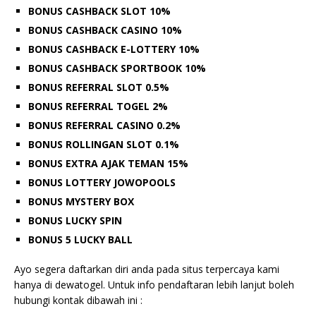
BONUS CASHBACK SLOT 10%
BONUS CASHBACK CASINO 10%
BONUS CASHBACK E-LOTTERY 10%
BONUS CASHBACK SPORTBOOK 10%
BONUS REFERRAL SLOT 0.5%
BONUS REFERRAL TOGEL 2%
BONUS REFERRAL CASINO 0.2%
BONUS ROLLINGAN SLOT 0.1%
BONUS EXTRA AJAK TEMAN 15%
BONUS LOTTERY JOWOPOOLS
BONUS MYSTERY BOX
BONUS LUCKY SPIN
BONUS 5 LUCKY BALL
Ayo segera daftarkan diri anda pada situs terpercaya kami
hanya di dewatogel. Untuk info pendaftaran lebih lanjut boleh
hubungi kontak dibawah ini :