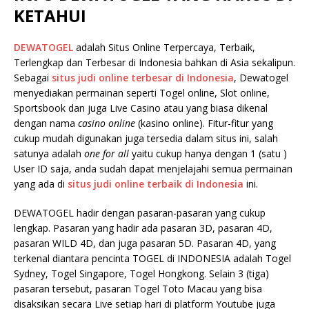
KETAHUI
DEWATOGEL
adalah Situs Online Terpercaya, Terbaik,
Terlengkap dan Terbesar di Indonesia bahkan di Asia sekalipun.
Sebagai
situs judi online terbesar di Indonesia
, Dewatogel
menyediakan permainan seperti Togel online, Slot online,
Sportsbook dan juga Live Casino atau yang biasa dikenal
dengan nama
casino online
(kasino online). Fitur-fitur yang
cukup mudah digunakan juga tersedia dalam situs ini, salah
satunya adalah
one for all
yaitu cukup hanya dengan 1 (satu )
User ID saja, anda sudah dapat menjelajahi semua permainan
yang ada di
situs judi online terbaik di Indonesia
ini.
DEWATOGEL hadir dengan pasaran-pasaran yang cukup
lengkap. Pasaran yang hadir ada pasaran 3D, pasaran 4D,
pasaran WILD 4D, dan juga pasaran 5D. Pasaran 4D, yang
terkenal diantara pencinta TOGEL di INDONESIA adalah Togel
Sydney, Togel Singapore, Togel Hongkong. Selain 3 (tiga)
pasaran tersebut, pasaran Togel Toto Macau yang bisa
disaksikan secara Live setiap hari di platform Youtube juga