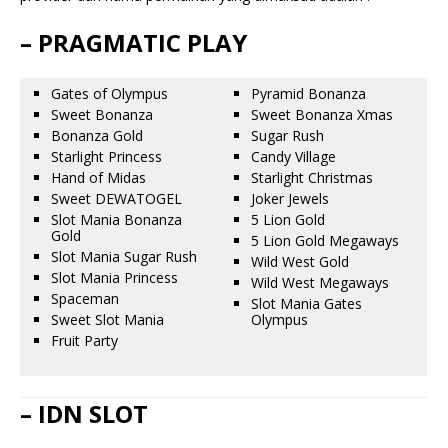
– PRAGMATIC PLAY
Gates of Olympus
Pyramid Bonanza
Sweet Bonanza
Sweet Bonanza Xmas
Bonanza Gold
Sugar Rush
Starlight Princess
Candy Village
Hand of Midas
Starlight Christmas
Sweet DEWATOGEL
Joker Jewels
Slot Mania Bonanza
5 Lion Gold
Gold
5 Lion Gold Megaways
Slot Mania Sugar Rush
Wild West Gold
Slot Mania Princess
Wild West Megaways
Spaceman
Slot Mania Gates
Sweet Slot Mania
Olympus
Fruit Party
– IDN SLOT