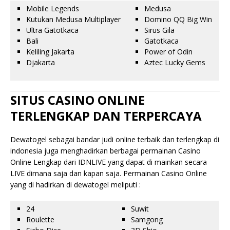
Mobile Legends
Medusa
Kutukan Medusa Multiplayer
Domino QQ Big Win
Ultra Gatotkaca
Sirus Gila
Bali
Gatotkaca
Keliling Jakarta
Power of Odin
Djakarta
Aztec Lucky Gems
SITUS CASINO ONLINE
TERLENGKAP DAN TERPERCAYA
Dewatogel sebagai bandar judi online terbaik dan terlengkap di
indonesia juga menghadirkan berbagai permainan Casino
Online Lengkap dari IDNLIVE yang dapat di mainkan secara
LIVE dimana saja dan kapan saja. Permainan Casino Online
yang di hadirkan di dewatogel meliputi :
24
Suwit
Roulette
Samgong