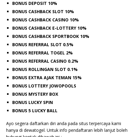
BONUS DEPOSIT 10%
BONUS CASHBACK SLOT 10%
BONUS CASHBACK CASINO 10%
BONUS CASHBACK E-LOTTERY 10%
BONUS CASHBACK SPORTBOOK 10%
BONUS REFERRAL SLOT 0.5%
BONUS REFERRAL TOGEL 2%
BONUS REFERRAL CASINO 0.2%
BONUS ROLLINGAN SLOT 0.1%
BONUS EXTRA AJAK TEMAN 15%
BONUS LOTTERY JOWOPOOLS
BONUS MYSTERY BOX
BONUS LUCKY SPIN
BONUS 5 LUCKY BALL
Ayo segera daftarkan diri anda pada situs terpercaya kami
hanya di dewatogel. Untuk info pendaftaran lebih lanjut boleh
hubungi kontak dibawah ini :