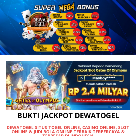
BUKTI JACKPOT DEWATOGEL
DEWATOGEL SITUS TOGEL ONLINE, CASINO ONLINE, SLOT
ONLINE & JUDI BOLA ONLINE TERBAIK TERPERCAYA &
TERBESAR DI INDONESIA