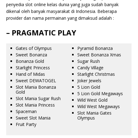
penyedia slot online kelas dunia yang juga sudah banyak
dikenal oleh banyak masyarakat di Indonesia. Beberapa
provider dan nama permainan yang dimaksud adalah :
– PRAGMATIC PLAY
Gates of Olympus
Pyramid Bonanza
Sweet Bonanza
Sweet Bonanza Xmas
Bonanza Gold
Sugar Rush
Starlight Princess
Candy Village
Hand of Midas
Starlight Christmas
Sweet DEWATOGEL
Joker Jewels
Slot Mania Bonanza
5 Lion Gold
Gold
5 Lion Gold Megaways
Slot Mania Sugar Rush
Wild West Gold
Slot Mania Princess
Wild West Megaways
Spaceman
Slot Mania Gates
Sweet Slot Mania
Olympus
Fruit Party