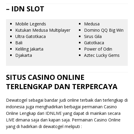
– IDN SLOT
Mobile Legends
Medusa
Kutukan Medusa Multiplayer
Domino QQ Big Win
Ultra Gatotkaca
Sirus Gila
Bali
Gatotkaca
Keliling Jakarta
Power of Odin
Djakarta
Aztec Lucky Gems
SITUS CASINO ONLINE
TERLENGKAP DAN TERPERCAYA
Dewatogel sebagai bandar judi online terbaik dan terlengkap di
indonesia juga menghadirkan berbagai permainan Casino
Online Lengkap dari IDNLIVE yang dapat di mainkan secara
LIVE dimana saja dan kapan saja. Permainan Casino Online
yang di hadirkan di dewatogel meliputi :