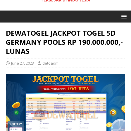
DEWATOGEL JACKPOT TOGEL 5D
GERMANY POOLS RP 190.000.000,-
LUNAS
June 27, 2023
detoadm