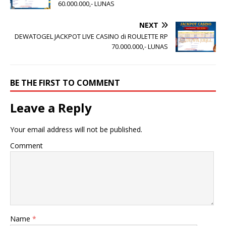
60.000.000,- LUNAS
NEXT
DEWATOGEL JACKPOT LIVE CASINO di ROULETTE RP
70.000.000,- LUNAS
BE THE FIRST TO COMMENT
Leave a Reply
Your email address will not be published.
Comment
Name
*