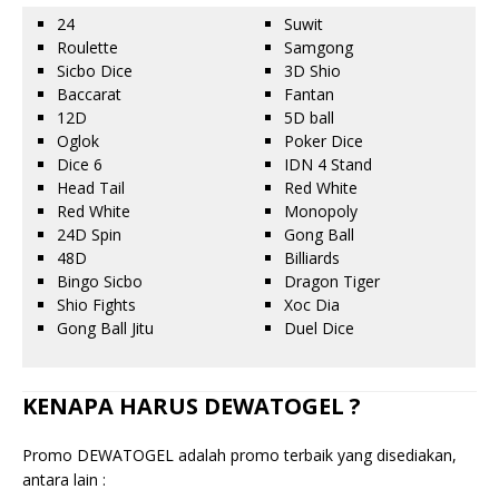
24
Suwit
Roulette
Samgong
Sicbo Dice
3D Shio
Baccarat
Fantan
12D
5D ball
Oglok
Poker Dice
Dice 6
IDN 4 Stand
Head Tail
Red White
Red White
Monopoly
24D Spin
Gong Ball
48D
Billiards
Bingo Sicbo
Dragon Tiger
Shio Fights
Xoc Dia
Gong Ball Jitu
Duel Dice
KENAPA HARUS DEWATOGEL ?
Promo DEWATOGEL adalah promo terbaik yang disediakan,
antara lain :