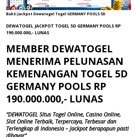
Bukti Jackpot Dewatogel Togel GERMANY POOLS 5D
DEWATOGEL JACKPOT TOGEL 5D GERMANY POOLS RP
190.000.000,- LUNAS
MEMBER DEWATOGEL
MENERIMA PELUNASAN
KEMENANGAN TOGEL 5D
GERMANY POOLS RP
190.000.000,- LUNAS
“DEWATOGEL Situs Togel Online, Casino Online,
Slot Online Terbaik, Terpercaya, Terbesar dan
Terlengkap di Indonesia – Jackpot berapapun pasti
dibayar”