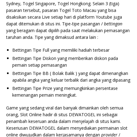
Sydney, Togel Singapore, Togel Hongkong. Selain 3 (tiga)
pasaran tersebut, pasaran Togel Toto Macau yang bisa
disaksikan secara Live setiap hari di platform Youtube juga
dapat ditemukan di situs ini. Tipe-tipe pasangan /
bettingan
yang beragam dapat dipilih pada saat melakukan pemasangan
taruhan anda. Tipe yang dimaksud antara lain :
Bettingan Tipe Full yang memiliki hadiah terbesar
Bettingan Tipe Diskon yang memberikan diskon pada
pemain setiap pemasangan
Bettingan Tipe BB ( Bolak Balik ) yang dapat dimenangkan
apabila angka yang keluar terbalik dari angka yang dipasang
Bettingan Tipe Prize yang memungkinkan persentase
kemenangan pemain meningkat.
Game yang sedang viral dan banyak dimainkan oleh semua
orang, Slot Online hadir di situs DEWATOGEL ini sebagai
penambah keseruan anda dalam menjelajah di situs kami.
Keseriusan DEWATOGEL dalam menyediakan permainan slot
online diwujudkan dalam kerjasamanya dengan
provider
/