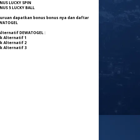
NUS LUCKY SPIN
NUS 5 LUCKY BALL
uruan dapatkan bonus bonus nya dan daftar
EWATOGEL
Alternatif
DEWATOGEL
:
k Alternatif 1
k Alternatif 2
k Alternatif 3