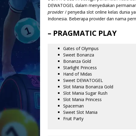
DEWATOGEL dalam menyediakan permainan s
provider
/ penyedia slot online kelas dunia 
Indonesia. Beberapa provider dan nama per
– PRAGMATIC PLAY
Gates of Olympus
Sweet Bonanza
Bonanza Gold
Starlight Princess
Hand of Midas
Sweet DEWATOGEL
Slot Mania Bonanza Gold
Slot Mania Sugar Rush
Slot Mania Princess
Spaceman
Sweet Slot Mania
Fruit Party