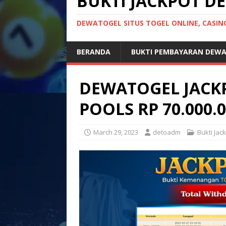
BUKTI JACKPOT D
DEWATOGEL SITUS TOGEL ONLINE, CASINO
BERANDA
BUKTI PEMBAYARAN DEW
DEWATOGEL JACK
POOLS RP 70.000.
March 29, 2023
detoadm
Bukti Ja