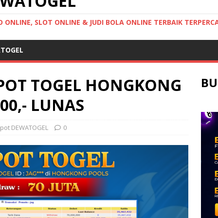
EWATOGEL
 ONLINE, SLOT ONLINE & JUDI BOLA ONLINE TERBAIK TERPERCA
ATOGEL
POT TOGEL HONGKONG
BU
000,- LUNAS
ckpot DEWATOGEL
0