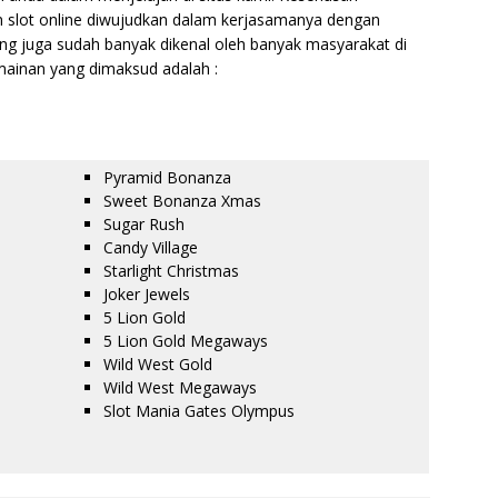
lot online diwujudkan dalam kerjasamanya dengan
yang juga sudah banyak dikenal oleh banyak masyarakat di
mainan yang dimaksud adalah :
Pyramid Bonanza
Sweet Bonanza Xmas
Sugar Rush
Candy Village
Starlight Christmas
Joker Jewels
5 Lion Gold
5 Lion Gold Megaways
Wild West Gold
Wild West Megaways
Slot Mania Gates Olympus