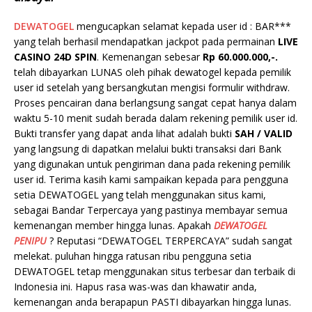
DEWATOGEL
mengucapkan selamat kepada user id : BAR***
yang telah berhasil mendapatkan jackpot pada permainan
LIVE
CASINO 24D SPIN
. Kemenangan sebesar
Rp 60.000.000,-.
telah dibayarkan LUNAS oleh pihak dewatogel kepada pemilik
user id setelah yang bersangkutan mengisi formulir withdraw.
Proses pencairan dana berlangsung sangat cepat hanya dalam
waktu 5-10 menit sudah berada dalam rekening pemilik user id.
Bukti transfer yang dapat anda lihat adalah bukti
SAH / VALID
yang langsung di dapatkan melalui bukti transaksi dari Bank
yang digunakan untuk pengiriman dana pada rekening pemilik
user id. Terima kasih kami sampaikan kepada para pengguna
setia DEWATOGEL yang telah menggunakan situs kami,
sebagai Bandar Terpercaya yang pastinya membayar semua
kemenangan member hingga lunas. Apakah
DEWATOGEL
PENIPU
? Reputasi “DEWATOGEL TERPERCAYA” sudah sangat
melekat. puluhan hingga ratusan ribu pengguna setia
DEWATOGEL tetap menggunakan situs terbesar dan terbaik di
Indonesia ini. Hapus rasa was-was dan khawatir anda,
kemenangan anda berapapun PASTI dibayarkan hingga lunas.