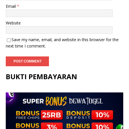
Email
*
Website
Save my name, email, and website in this browser for the
next time I comment.
BUKTI PEMBAYARAN