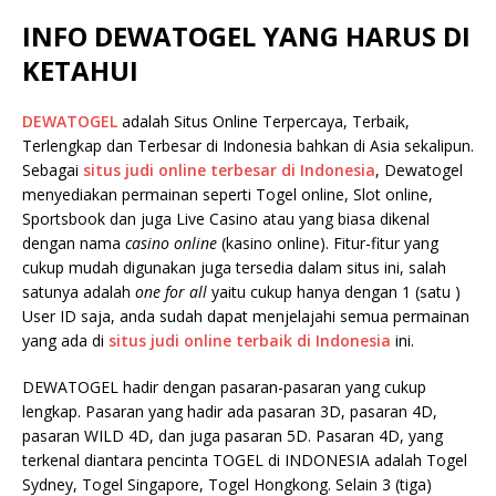
INFO DEWATOGEL YANG HARUS DI
KETAHUI
DEWATOGEL
adalah Situs Online Terpercaya, Terbaik,
Terlengkap dan Terbesar di Indonesia bahkan di Asia sekalipun.
Sebagai
situs judi online terbesar di Indonesia
, Dewatogel
menyediakan permainan seperti Togel online, Slot online,
Sportsbook dan juga Live Casino atau yang biasa dikenal
dengan nama
casino online
(kasino online). Fitur-fitur yang
cukup mudah digunakan juga tersedia dalam situs ini, salah
satunya adalah
one for all
yaitu cukup hanya dengan 1 (satu )
User ID saja, anda sudah dapat menjelajahi semua permainan
yang ada di
situs judi online terbaik di Indonesia
ini.
DEWATOGEL hadir dengan pasaran-pasaran yang cukup
lengkap. Pasaran yang hadir ada pasaran 3D, pasaran 4D,
pasaran WILD 4D, dan juga pasaran 5D. Pasaran 4D, yang
terkenal diantara pencinta TOGEL di INDONESIA adalah Togel
Sydney, Togel Singapore, Togel Hongkong. Selain 3 (tiga)