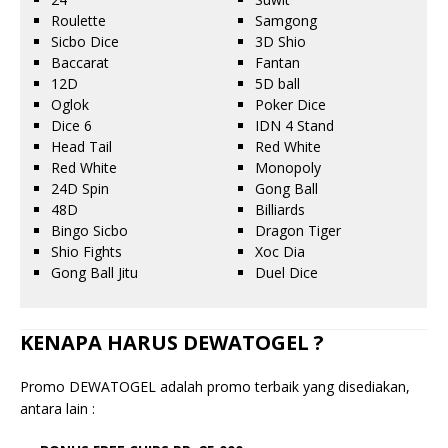
Roulette
Samgong
Sicbo Dice
3D Shio
Baccarat
Fantan
12D
5D ball
Oglok
Poker Dice
Dice 6
IDN 4 Stand
Head Tail
Red White
Red White
Monopoly
24D Spin
Gong Ball
48D
Billiards
Bingo Sicbo
Dragon Tiger
Shio Fights
Xoc Dia
Gong Ball Jitu
Duel Dice
KENAPA HARUS DEWATOGEL ?
Promo DEWATOGEL adalah promo terbaik yang disediakan,
antara lain :