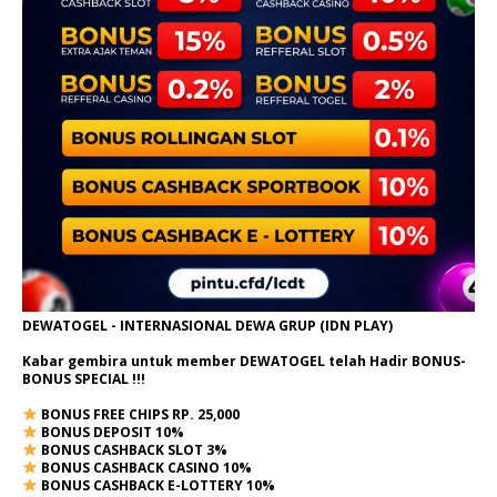
DEWATOGEL - INTERNASIONAL DEWA GRUP (IDN PLAY)
Kabar gembira untuk member DEWATOGEL telah Hadir
BONUS-
BONUS SPECIAL
!!!
BONUS FREE CHIPS RP. 25,000
BONUS DEPOSIT 10%
BONUS CASHBACK SLOT 3%
BONUS CASHBACK CASINO 10%
BONUS CASHBACK E-LOTTERY 10%