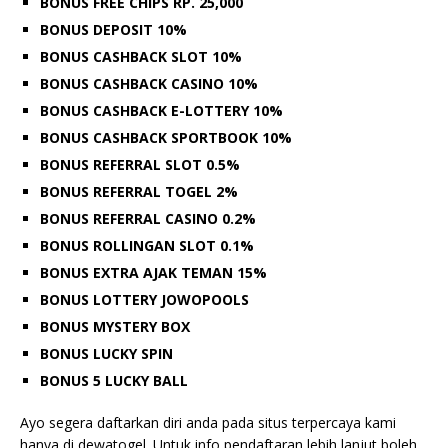
BONUS FREE CHIPS RP. 25,000
BONUS DEPOSIT 10%
BONUS CASHBACK SLOT 10%
BONUS CASHBACK CASINO 10%
BONUS CASHBACK E-LOTTERY 10%
BONUS CASHBACK SPORTBOOK 10%
BONUS REFERRAL SLOT 0.5%
BONUS REFERRAL TOGEL 2%
BONUS REFERRAL CASINO 0.2%
BONUS ROLLINGAN SLOT 0.1%
BONUS EXTRA AJAK TEMAN 15%
BONUS LOTTERY JOWOPOOLS
BONUS MYSTERY BOX
BONUS LUCKY SPIN
BONUS 5 LUCKY BALL
Ayo segera daftarkan diri anda pada situs terpercaya kami
hanya di dewatogel. Untuk info pendaftaran lebih lanjut boleh