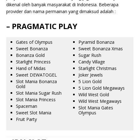
dikenal oleh banyak masyarakat di Indonesia. Beberapa
provider dan nama permainan yang dimaksud adalah :
– PRAGMATIC PLAY
Gates of Olympus
Pyramid Bonanza
Sweet Bonanza
Sweet Bonanza Xmas
Bonanza Gold
Sugar Rush
Starlight Princess
Candy Village
Hand of Midas
Starlight Christmas
Sweet DEWATOGEL
Joker Jewels
Slot Mania Bonanza
5 Lion Gold
Gold
5 Lion Gold Megaways
Slot Mania Sugar Rush
Wild West Gold
Slot Mania Princess
Wild West Megaways
Spaceman
Slot Mania Gates
Sweet Slot Mania
Olympus
Fruit Party