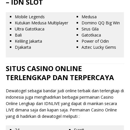
– IDN SLOT
Mobile Legends
Medusa
Kutukan Medusa Multiplayer
Domino QQ Big Win
Ultra Gatotkaca
Sirus Gila
Bali
Gatotkaca
Keliling Jakarta
Power of Odin
Djakarta
Aztec Lucky Gems
SITUS CASINO ONLINE
TERLENGKAP DAN TERPERCAYA
Dewatogel sebagai bandar judi online terbaik dan terlengkap di
indonesia juga menghadirkan berbagai permainan Casino
Online Lengkap dari IDNLIVE yang dapat di mainkan secara
LIVE dimana saja dan kapan saja. Permainan Casino Online
yang di hadirkan di dewatogel meliputi :
24
Suwit