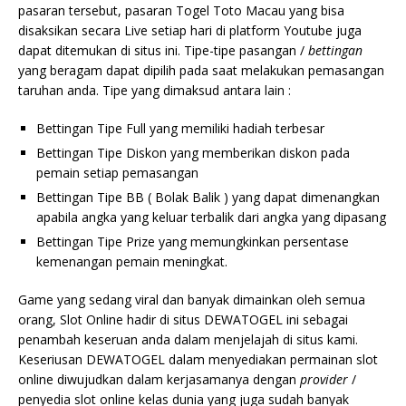
pasaran tersebut, pasaran Togel Toto Macau yang bisa
disaksikan secara Live setiap hari di platform Youtube juga
dapat ditemukan di situs ini. Tipe-tipe pasangan /
bettingan
yang beragam dapat dipilih pada saat melakukan pemasangan
taruhan anda. Tipe yang dimaksud antara lain :
Bettingan Tipe Full yang memiliki hadiah terbesar
Bettingan Tipe Diskon yang memberikan diskon pada
pemain setiap pemasangan
Bettingan Tipe BB ( Bolak Balik ) yang dapat dimenangkan
apabila angka yang keluar terbalik dari angka yang dipasang
Bettingan Tipe Prize yang memungkinkan persentase
kemenangan pemain meningkat.
Game yang sedang viral dan banyak dimainkan oleh semua
orang, Slot Online hadir di situs DEWATOGEL ini sebagai
penambah keseruan anda dalam menjelajah di situs kami.
Keseriusan DEWATOGEL dalam menyediakan permainan slot
online diwujudkan dalam kerjasamanya dengan
provider
/
penyedia slot online kelas dunia yang juga sudah banyak