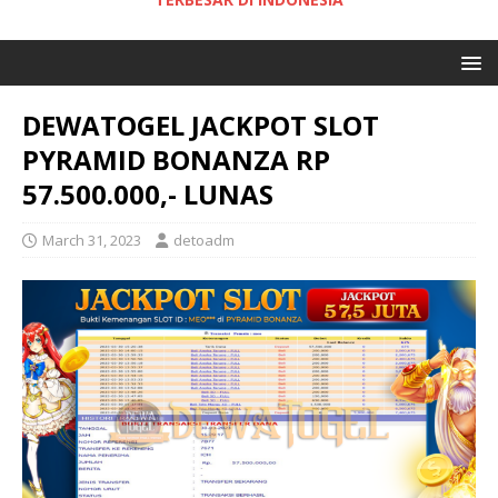
DEWATOGEL JACKPOT SLOT
PYRAMID BONANZA RP
57.500.000,- LUNAS
March 31, 2023
detoadm