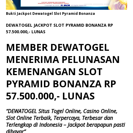
Bukti Jackpot Dewatogel Slot Pyramid Bonanza
DEWATOGEL JACKPOT SLOT PYRAMID BONANZA RP
57.500.000,- LUNAS
MEMBER DEWATOGEL
MENERIMA PELUNASAN
KEMENANGAN SLOT
PYRAMID BONANZA RP
57.500.000,- LUNAS
“DEWATOGEL Situs Togel Online, Casino Online,
Slot Online Terbaik, Terpercaya, Terbesar dan
Terlengkap di Indonesia – Jackpot berapapun pasti
dibayar”