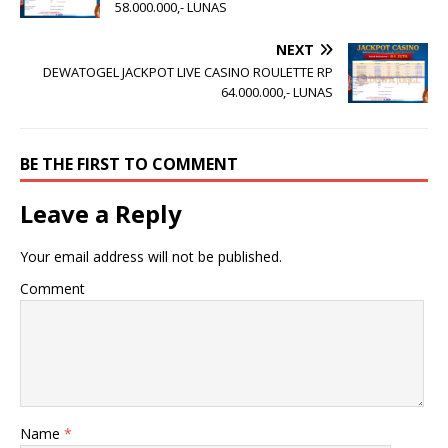
58.000.000,- LUNAS
NEXT
DEWATOGEL JACKPOT LIVE CASINO ROULETTE RP
64.000.000,- LUNAS
BE THE FIRST TO COMMENT
Leave a Reply
Your email address will not be published.
Comment
Name
*