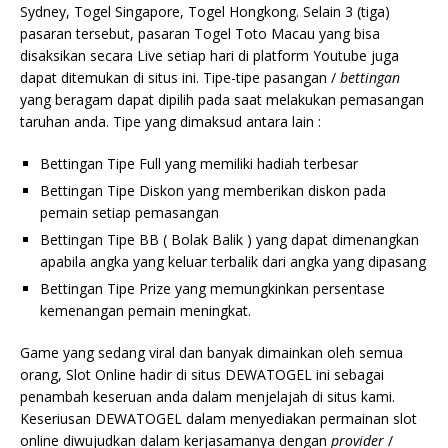
Sydney, Togel Singapore, Togel Hongkong. Selain 3 (tiga)
pasaran tersebut, pasaran Togel Toto Macau yang bisa
disaksikan secara Live setiap hari di platform Youtube juga
dapat ditemukan di situs ini. Tipe-tipe pasangan /
bettingan
yang beragam dapat dipilih pada saat melakukan pemasangan
taruhan anda. Tipe yang dimaksud antara lain :
Bettingan Tipe Full yang memiliki hadiah terbesar
Bettingan Tipe Diskon yang memberikan diskon pada
pemain setiap pemasangan
Bettingan Tipe BB ( Bolak Balik ) yang dapat dimenangkan
apabila angka yang keluar terbalik dari angka yang dipasang
Bettingan Tipe Prize yang memungkinkan persentase
kemenangan pemain meningkat.
Game yang sedang viral dan banyak dimainkan oleh semua
orang, Slot Online hadir di situs DEWATOGEL ini sebagai
penambah keseruan anda dalam menjelajah di situs kami.
Keseriusan DEWATOGEL dalam menyediakan permainan slot
online diwujudkan dalam kerjasamanya dengan
provider
/