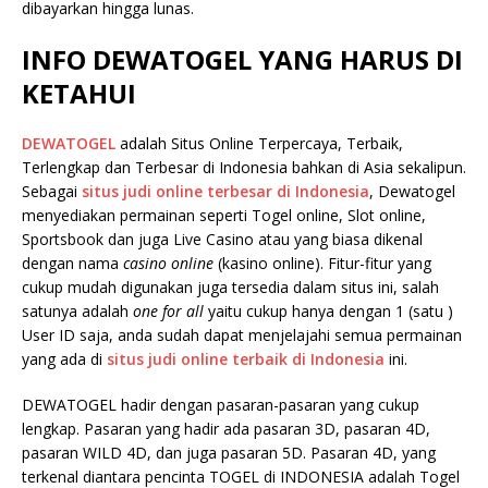
dibayarkan hingga lunas.
INFO DEWATOGEL YANG HARUS DI
KETAHUI
DEWATOGEL
adalah Situs Online Terpercaya, Terbaik,
Terlengkap dan Terbesar di Indonesia bahkan di Asia sekalipun.
Sebagai
situs judi online terbesar di Indonesia
, Dewatogel
menyediakan permainan seperti Togel online, Slot online,
Sportsbook dan juga Live Casino atau yang biasa dikenal
dengan nama
casino online
(kasino online). Fitur-fitur yang
cukup mudah digunakan juga tersedia dalam situs ini, salah
satunya adalah
one for all
yaitu cukup hanya dengan 1 (satu )
User ID saja, anda sudah dapat menjelajahi semua permainan
yang ada di
situs judi online terbaik di Indonesia
ini.
DEWATOGEL hadir dengan pasaran-pasaran yang cukup
lengkap. Pasaran yang hadir ada pasaran 3D, pasaran 4D,
pasaran WILD 4D, dan juga pasaran 5D. Pasaran 4D, yang
terkenal diantara pencinta TOGEL di INDONESIA adalah Togel