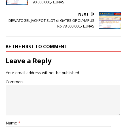
90.000.000,- LUNAS
NEXT
DEWATOGEL JACKPOT SLOT di GATES OF OLYMPUS
Rp 78.000.000,- LUNAS
BE THE FIRST TO COMMENT
Leave a Reply
Your email address will not be published.
Comment
Name
*