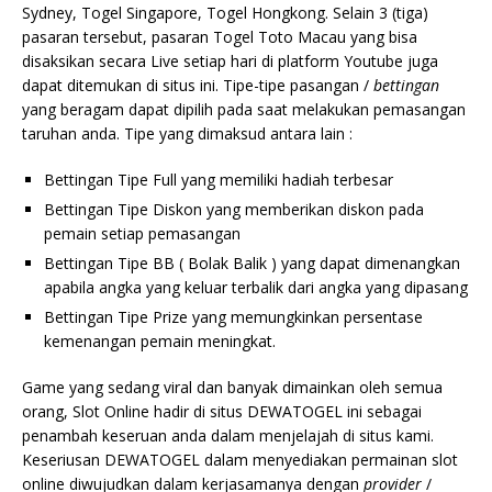
Sydney, Togel Singapore, Togel Hongkong. Selain 3 (tiga)
pasaran tersebut, pasaran Togel Toto Macau yang bisa
disaksikan secara Live setiap hari di platform Youtube juga
dapat ditemukan di situs ini. Tipe-tipe pasangan /
bettingan
yang beragam dapat dipilih pada saat melakukan pemasangan
taruhan anda. Tipe yang dimaksud antara lain :
Bettingan Tipe Full yang memiliki hadiah terbesar
Bettingan Tipe Diskon yang memberikan diskon pada
pemain setiap pemasangan
Bettingan Tipe BB ( Bolak Balik ) yang dapat dimenangkan
apabila angka yang keluar terbalik dari angka yang dipasang
Bettingan Tipe Prize yang memungkinkan persentase
kemenangan pemain meningkat.
Game yang sedang viral dan banyak dimainkan oleh semua
orang, Slot Online hadir di situs DEWATOGEL ini sebagai
penambah keseruan anda dalam menjelajah di situs kami.
Keseriusan DEWATOGEL dalam menyediakan permainan slot
online diwujudkan dalam kerjasamanya dengan
provider
/