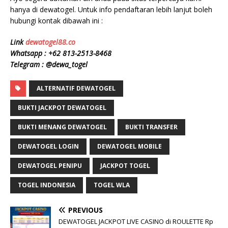
hanya di dewatogel. Untuk info pendaftaran lebih lanjut boleh
hubungi kontak dibawah ini :
Link
dewatogel88.co
Whatsapp : +62 813-2513-8468
Telegram : @dewa_togel
ALTERNATIF DEWATOGEL
BUKTI JACKPOT DEWATOGEL
BUKTI MENANG DEWATOGEL
BUKTI TRANSFER
DEWATOGEL LOGIN
DEWATOGEL MOBILE
DEWATOGEL PENIPU
JACKPOT TOGEL
TOGEL INDONESIA
TOGEL WLA
PREVIOUS
DEWATOGEL JACKPOT LIVE CASINO di ROULETTE Rp