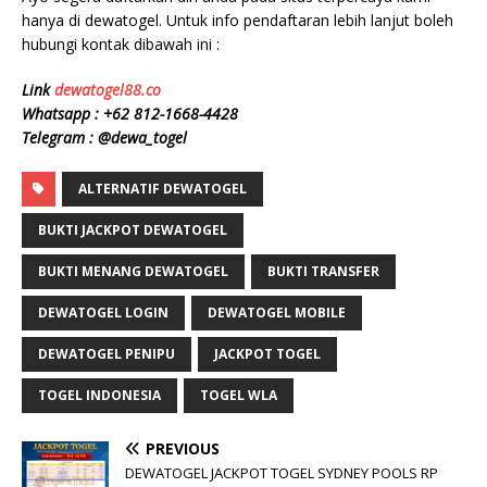
hanya di dewatogel. Untuk info pendaftaran lebih lanjut boleh
hubungi kontak dibawah ini :
Link
dewatogel88.co
Whatsapp : +62 812-1668-4428
Telegram : @dewa_togel
ALTERNATIF DEWATOGEL
BUKTI JACKPOT DEWATOGEL
BUKTI MENANG DEWATOGEL
BUKTI TRANSFER
DEWATOGEL LOGIN
DEWATOGEL MOBILE
DEWATOGEL PENIPU
JACKPOT TOGEL
TOGEL INDONESIA
TOGEL WLA
PREVIOUS
DEWATOGEL JACKPOT TOGEL SYDNEY POOLS RP