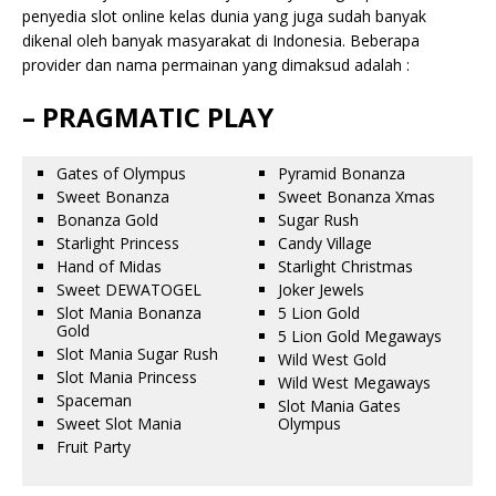
penyedia slot online kelas dunia yang juga sudah banyak
dikenal oleh banyak masyarakat di Indonesia. Beberapa
provider dan nama permainan yang dimaksud adalah :
– PRAGMATIC PLAY
Gates of Olympus
Pyramid Bonanza
Sweet Bonanza
Sweet Bonanza Xmas
Bonanza Gold
Sugar Rush
Starlight Princess
Candy Village
Hand of Midas
Starlight Christmas
Sweet DEWATOGEL
Joker Jewels
Slot Mania Bonanza
5 Lion Gold
Gold
5 Lion Gold Megaways
Slot Mania Sugar Rush
Wild West Gold
Slot Mania Princess
Wild West Megaways
Spaceman
Slot Mania Gates
Sweet Slot Mania
Olympus
Fruit Party