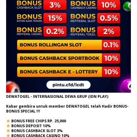
DEWATOGEL - INTERNASIONAL DEWA GRUP (IDN PLAY)
Kabar gembira untuk member DEWATOGEL telah Hadir
BONUS-
BONUS SPECIAL
!!!
BONUS FREE CHIPS RP. 25,000
BONUS DEPOSIT 10%
BONUS CASHBACK SLOT 3%
BONUS CASHBACK CASINO 10%