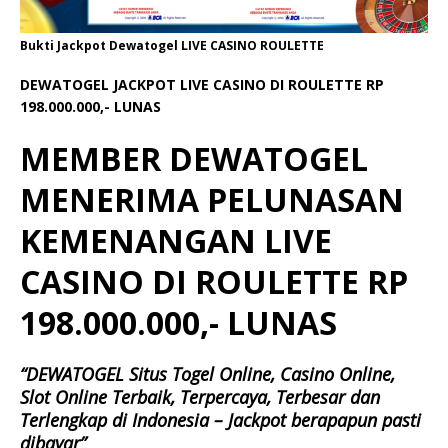
Bukti Jackpot Dewatogel LIVE CASINO ROULETTE
DEWATOGEL JACKPOT LIVE CASINO DI ROULETTE RP
198.000.000,- LUNAS
MEMBER DEWATOGEL
MENERIMA PELUNASAN
KEMENANGAN LIVE
CASINO DI ROULETTE RP
198.000.000,- LUNAS
“DEWATOGEL Situs Togel Online, Casino Online,
Slot Online Terbaik, Terpercaya, Terbesar dan
Terlengkap di Indonesia – Jackpot berapapun pasti
dibayar”