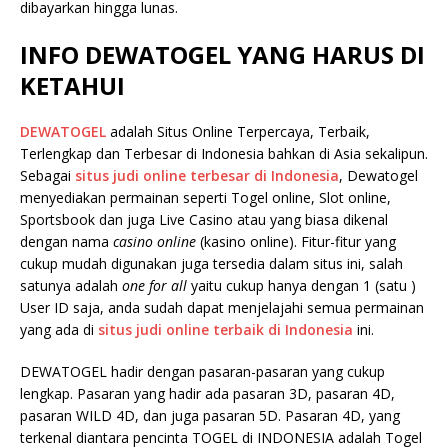
dibayarkan hingga lunas.
INFO DEWATOGEL YANG HARUS DI
KETAHUI
DEWATOGEL
adalah Situs Online Terpercaya, Terbaik,
Terlengkap dan Terbesar di Indonesia bahkan di Asia sekalipun.
Sebagai
situs judi online terbesar di Indonesia
, Dewatogel
menyediakan permainan seperti Togel online, Slot online,
Sportsbook dan juga Live Casino atau yang biasa dikenal
dengan nama
casino online
(kasino online). Fitur-fitur yang
cukup mudah digunakan juga tersedia dalam situs ini, salah
satunya adalah
one for all
yaitu cukup hanya dengan 1 (satu )
User ID saja, anda sudah dapat menjelajahi semua permainan
yang ada di
situs judi online terbaik di Indonesia
ini.
DEWATOGEL hadir dengan pasaran-pasaran yang cukup
lengkap. Pasaran yang hadir ada pasaran 3D, pasaran 4D,
pasaran WILD 4D, dan juga pasaran 5D. Pasaran 4D, yang
terkenal diantara pencinta TOGEL di INDONESIA adalah Togel