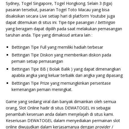
Sydney, Togel Singapore, Togel Hongkong. Selain 3 (tiga)
pasaran tersebut, pasaran Togel Toto Macau yang bisa
disaksikan secara Live setiap hari di platform Youtube juga
dapat ditemukan di situs ini. Tipe-tipe pasangan /
bettingan
yang beragam dapat dipilih pada saat melakukan pemasangan
taruhan anda. Tipe yang dimaksud antara lain :
Bettingan Tipe Full yang memiliki hadiah terbesar
Bettingan Tipe Diskon yang memberikan diskon pada
pemain setiap pemasangan
Bettingan Tipe BB ( Bolak Balik ) yang dapat dimenangkan
apabila angka yang keluar terbalik dari angka yang dipasang
Bettingan Tipe Prize yang memungkinkan persentase
kemenangan pemain meningkat.
Game yang sedang viral dan banyak dimainkan oleh semua
orang, Slot Online hadir di situs DEWATOGEL ini sebagai
penambah keseruan anda dalam menjelajah di situs kami.
Keseriusan DEWATOGEL dalam menyediakan permainan slot
online diwujudkan dalam kerjasamanya dengan
provider
/