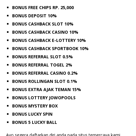
BONUS FREE CHIPS RP. 25,000
BONUS DEPOSIT 10%
BONUS CASHBACK SLOT 10%
BONUS CASHBACK CASINO 10%
BONUS CASHBACK E-LOTTERY 10%
BONUS CASHBACK SPORTBOOK 10%
BONUS REFERRAL SLOT 0.5%
BONUS REFERRAL TOGEL 2%
BONUS REFERRAL CASINO 0.2%
BONUS ROLLINGAN SLOT 0.1%
BONUS EXTRA AJAK TEMAN 15%
BONUS LOTTERY JOWOPOOLS
BONUS MYSTERY BOX
BONUS LUCKY SPIN
BONUS 5 LUCKY BALL
Ayo segera daftarkan diri anda pada situs terpercaya kami