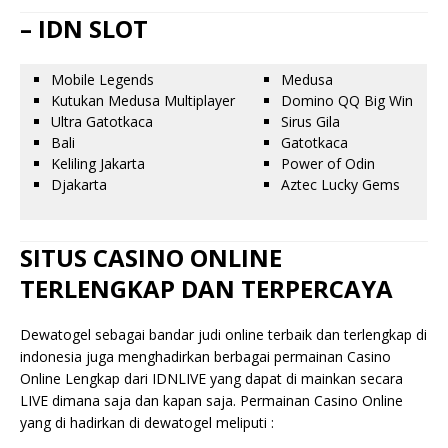
– IDN SLOT
Mobile Legends
Medusa
Kutukan Medusa Multiplayer
Domino QQ Big Win
Ultra Gatotkaca
Sirus Gila
Bali
Gatotkaca
Keliling Jakarta
Power of Odin
Djakarta
Aztec Lucky Gems
SITUS CASINO ONLINE
TERLENGKAP DAN TERPERCAYA
Dewatogel sebagai bandar judi online terbaik dan terlengkap di
indonesia juga menghadirkan berbagai permainan Casino
Online Lengkap dari IDNLIVE yang dapat di mainkan secara
LIVE dimana saja dan kapan saja. Permainan Casino Online
yang di hadirkan di dewatogel meliputi :