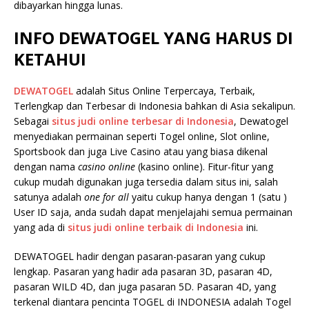
dibayarkan hingga lunas.
INFO DEWATOGEL YANG HARUS DI
KETAHUI
DEWATOGEL
adalah Situs Online Terpercaya, Terbaik,
Terlengkap dan Terbesar di Indonesia bahkan di Asia sekalipun.
Sebagai
situs judi online terbesar di Indonesia
, Dewatogel
menyediakan permainan seperti Togel online, Slot online,
Sportsbook dan juga Live Casino atau yang biasa dikenal
dengan nama
casino online
(kasino online). Fitur-fitur yang
cukup mudah digunakan juga tersedia dalam situs ini, salah
satunya adalah
one for all
yaitu cukup hanya dengan 1 (satu )
User ID saja, anda sudah dapat menjelajahi semua permainan
yang ada di
situs judi online terbaik di Indonesia
ini.
DEWATOGEL hadir dengan pasaran-pasaran yang cukup
lengkap. Pasaran yang hadir ada pasaran 3D, pasaran 4D,
pasaran WILD 4D, dan juga pasaran 5D. Pasaran 4D, yang
terkenal diantara pencinta TOGEL di INDONESIA adalah Togel