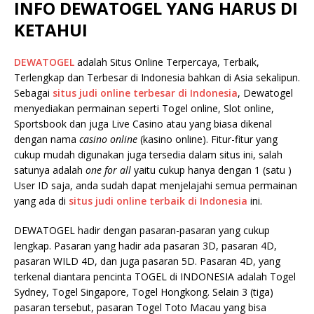
INFO DEWATOGEL YANG HARUS DI
KETAHUI
DEWATOGEL
adalah Situs Online Terpercaya, Terbaik,
Terlengkap dan Terbesar di Indonesia bahkan di Asia sekalipun.
Sebagai
situs judi online terbesar di Indonesia
, Dewatogel
menyediakan permainan seperti Togel online, Slot online,
Sportsbook dan juga Live Casino atau yang biasa dikenal
dengan nama
casino online
(kasino online). Fitur-fitur yang
cukup mudah digunakan juga tersedia dalam situs ini, salah
satunya adalah
one for all
yaitu cukup hanya dengan 1 (satu )
User ID saja, anda sudah dapat menjelajahi semua permainan
yang ada di
situs judi online terbaik di Indonesia
ini.
DEWATOGEL hadir dengan pasaran-pasaran yang cukup
lengkap. Pasaran yang hadir ada pasaran 3D, pasaran 4D,
pasaran WILD 4D, dan juga pasaran 5D. Pasaran 4D, yang
terkenal diantara pencinta TOGEL di INDONESIA adalah Togel
Sydney, Togel Singapore, Togel Hongkong. Selain 3 (tiga)
pasaran tersebut, pasaran Togel Toto Macau yang bisa