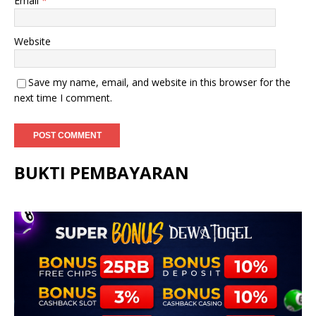
Email
*
Website
Save my name, email, and website in this browser for the
next time I comment.
BUKTI PEMBAYARAN