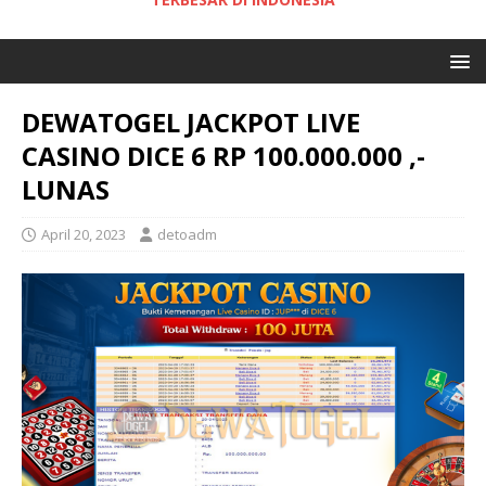
DEWATOGEL JACKPOT LIVE
CASINO DICE 6 RP 100.000.000 ,-
LUNAS
April 20, 2023
detoadm