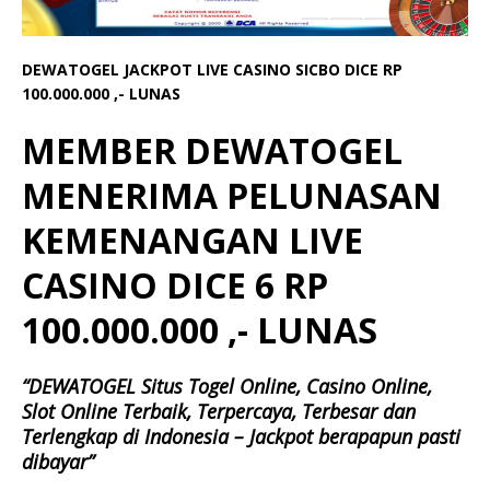
DEWATOGEL JACKPOT LIVE CASINO SICBO DICE
RP
100.000.000 ,- LUNAS
MEMBER DEWATOGEL
MENERIMA PELUNASAN
KEMENANGAN LIVE
CASINO DICE 6 RP
100.000.000 ,- LUNAS
“DEWATOGEL Situs Togel Online, Casino Online,
Slot Online Terbaik, Terpercaya, Terbesar dan
Terlengkap di Indonesia – Jackpot berapapun pasti
dibayar”