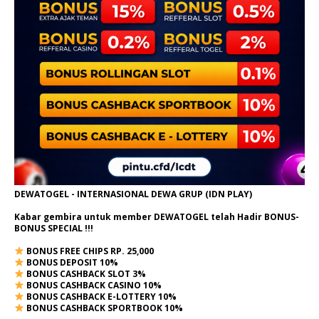
DEWATOGEL - INTERNASIONAL DEWA GRUP (IDN PLAY)
Kabar gembira untuk member DEWATOGEL telah Hadir
BONUS-
BONUS SPECIAL
!!!
BONUS FREE CHIPS RP. 25,000
BONUS DEPOSIT 10%
BONUS CASHBACK SLOT 3%
BONUS CASHBACK CASINO 10%
BONUS CASHBACK E-LOTTERY 10%
BONUS CASHBACK SPORTBOOK 10%