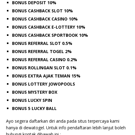
BONUS DEPOSIT 10%
BONUS CASHBACK SLOT 10%
BONUS CASHBACK CASINO 10%
BONUS CASHBACK E-LOTTERY 10%
BONUS CASHBACK SPORTBOOK 10%
BONUS REFERRAL SLOT 0.5%
BONUS REFERRAL TOGEL 2%
BONUS REFERRAL CASINO 0.2%
BONUS ROLLINGAN SLOT 0.1%
BONUS EXTRA AJAK TEMAN 15%
BONUS LOTTERY JOWOPOOLS
BONUS MYSTERY BOX
BONUS LUCKY SPIN
BONUS 5 LUCKY BALL
Ayo segera daftarkan diri anda pada situs terpercaya kami
hanya di dewatogel. Untuk info pendaftaran lebih lanjut boleh
hubungi kontak dibawah ini :