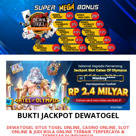
BUKTI JACKPOT DEWATOGEL
DEWATOGEL SITUS TOGEL ONLINE, CASINO ONLINE, SLOT
ONLINE & JUDI BOLA ONLINE TERBAIK TERPERCAYA &
TERBESAR DI INDONESIA