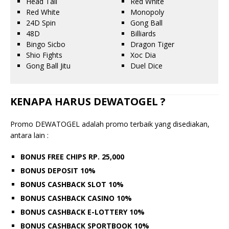
Head Tail
Red White
Red White
Monopoly
24D Spin
Gong Ball
48D
Billiards
Bingo Sicbo
Dragon Tiger
Shio Fights
Xoc Dia
Gong Ball Jitu
Duel Dice
KENAPA HARUS DEWATOGEL ?
Promo DEWATOGEL adalah promo terbaik yang disediakan,
antara lain :
BONUS FREE CHIPS RP. 25,000
BONUS DEPOSIT 10%
BONUS CASHBACK SLOT 10%
BONUS CASHBACK CASINO 10%
BONUS CASHBACK E-LOTTERY 10%
BONUS CASHBACK SPORTBOOK 10%