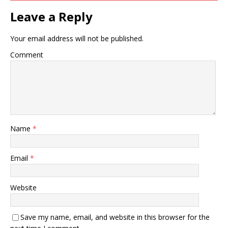
Leave a Reply
Your email address will not be published.
Comment
Name
*
Email
*
Website
Save my name, email, and website in this browser for the