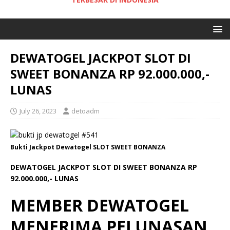
DEWATOGEL JACKPOT SLOT DI
SWEET BONANZA RP 92.000.000,-
LUNAS
July 26, 2023
detoadm
Bukti Jackpot Dewatogel SLOT SWEET BONANZA
DEWATOGEL JACKPOT SLOT DI SWEET BONANZA RP
92.000.000,- LUNAS
MEMBER DEWATOGEL
MENERIMA PELUNASAN