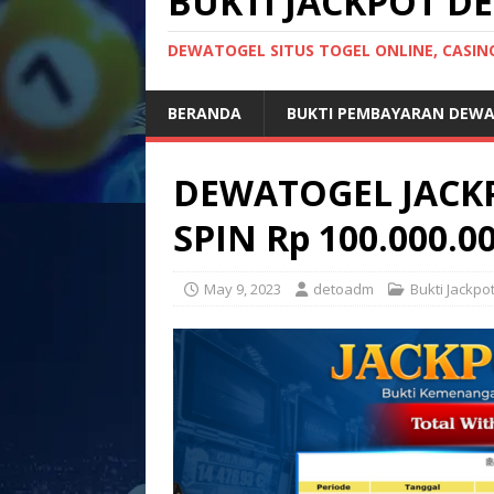
BUKTI JACKPOT D
DEWATOGEL SITUS TOGEL ONLINE, CASINO
BERANDA
BUKTI PEMBAYARAN DEW
DEWATOGEL JACKP
SPIN Rp 100.000.0
May 9, 2023
detoadm
Bukti Jackp