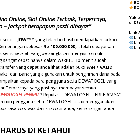
BO
BO
Yuk b
no Online, Slot Online Terbaik, Terpercaya,
di D
a – Jackpot berapapun pasti dibayar”
Link 
Lin
ser id :
JOW
*** yang telah berhasil mendapatkan jackpot
Lin
 Kemenangan sebesar
Rp
100.000.000
,-.
telah dibayarkan
Lin
ser id setelah yang bersangkutan mengisi formulir
ng sangat cepat hanya dalam waktu 5-10 menit sudah
transfer yang dapat anda lihat adalah bukti
SAH / VALID
nsaksi dari Bank yang digunakan untuk pengiriman dana pada
mi sampaikan kepada para pengguna setia DEWATOGEL yang
ndar Terpercaya yang pastinya membayar semua
DEWATOGEL PENIPU
? Reputasi “DEWATOGEL TERPERCAYA”
usan ribu pengguna setia DEWATOGEL tetap menggunakan
. Hapus rasa was-was dan khawatir anda, kemenangan anda
HARUS DI KETAHUI