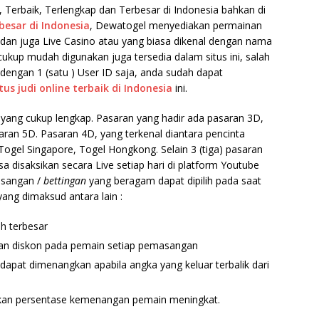
, Terbaik, Terlengkap dan Terbesar di Indonesia bahkan di
rbesar di Indonesia
, Dewatogel menyediakan permainan
k dan juga Live Casino atau yang biasa dikenal dengan nama
g cukup mudah digunakan juga tersedia dalam situs ini, salah
dengan 1 (satu ) User ID saja, anda sudah dapat
itus judi online terbaik di Indonesia
ini.
ang cukup lengkap. Pasaran yang hadir ada pasaran 3D,
ran 5D. Pasaran 4D, yang terkenal diantara pencinta
gel Singapore, Togel Hongkong. Selain 3 (tiga) pasaran
a disaksikan secara Live setiap hari di platform Youtube
pasangan /
bettingan
yang beragam dapat dipilih pada saat
ng dimaksud antara lain :
ah terbesar
an diskon pada pemain setiap pemasangan
 dapat dimenangkan apabila angka yang keluar terbalik dari
nkan persentase kemenangan pemain meningkat.