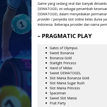
Game yang sedang viral dan banyak dimainkan
DEWATOGEL ini sebagai penambah keseruan a
DEWATOGEL dalam menyediakan permainan s
provider
/ penyedia slot online kelas dunia 
Indonesia. Beberapa provider dan nama per
– PRAGMATIC PLAY
Gates of Olympus
Sweet Bonanza
Bonanza Gold
Starlight Princess
Hand of Midas
Sweet DEWATOGEL
Slot Mania Bonanza Gold
Slot Mania Sugar Rush
Slot Mania Princess
Spaceman
Sweet Slot Mania
Fruit Party