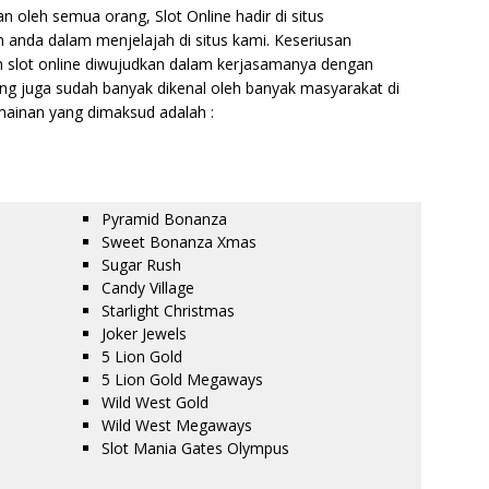
 oleh semua orang, Slot Online hadir di situs
nda dalam menjelajah di situs kami. Keseriusan
lot online diwujudkan dalam kerjasamanya dengan
yang juga sudah banyak dikenal oleh banyak masyarakat di
mainan yang dimaksud adalah :
Pyramid Bonanza
Sweet Bonanza Xmas
Sugar Rush
Candy Village
Starlight Christmas
Joker Jewels
5 Lion Gold
5 Lion Gold Megaways
Wild West Gold
Wild West Megaways
Slot Mania Gates Olympus