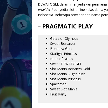
DEWATOGEL dalam menyediakan permainan s
provider
/ penyedia slot online kelas dunia 
Indonesia. Beberapa provider dan nama per
– PRAGMATIC PLAY
Gates of Olympus
Sweet Bonanza
Bonanza Gold
Starlight Princess
Hand of Midas
Sweet DEWATOGEL
Slot Mania Bonanza Gold
Slot Mania Sugar Rush
Slot Mania Princess
Spaceman
Sweet Slot Mania
Fruit Party