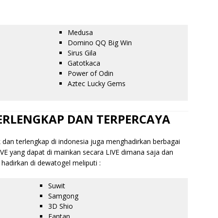
Medusa
Domino QQ Big Win
Sirus Gila
Gatotkaca
Power of Odin
Aztec Lucky Gems
TERLENGKAP DAN TERPERCAYA
k dan terlengkap di indonesia juga menghadirkan berbagai
VE yang dapat di mainkan secara LIVE dimana saja dan
hadirkan di dewatogel meliputi :
Suwit
Samgong
3D Shio
Fantan