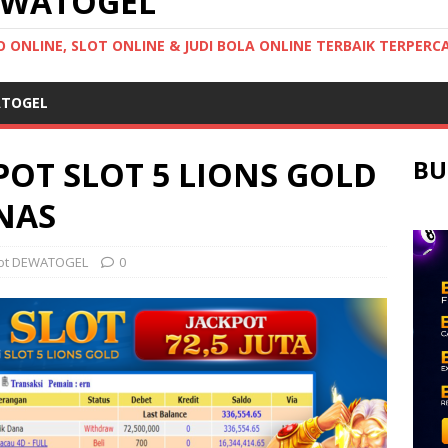
EWATOGEL
 ONLINE, SLOT ONLINE & JUDI BOLA ONLINE TERBAIK TERPERCA
ATOGEL
OT SLOT 5 LIONS GOLD
BU
UNAS
pot DEWATOGEL
0