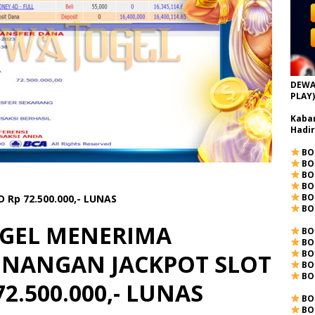
DEWA
PLAY)
Kaba
Hadi
BON
BO
BO
BO
BO
Rp 72.500.000,- LUNAS
BO
GEL MENERIMA
BO
BO
BO
NANGAN JACKPOT SLOT
BO
BO
2.500.000,- LUNAS
BO
BO