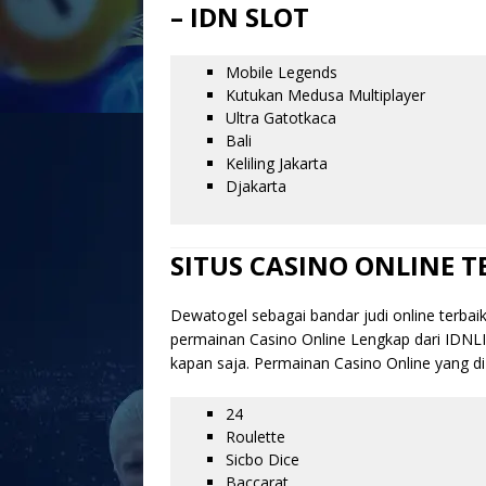
– IDN SLOT
Mobile Legends
Kutukan Medusa Multiplayer
Ultra Gatotkaca
Bali
Keliling Jakarta
Djakarta
SITUS CASINO ONLINE 
Dewatogel sebagai bandar judi online terbai
permainan Casino Online Lengkap dari IDNLI
kapan saja. Permainan Casino Online yang di 
24
Roulette
Sicbo Dice
Baccarat