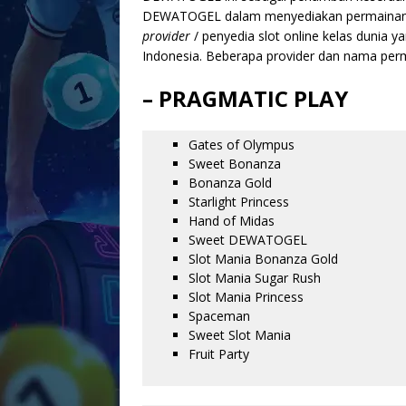
DEWATOGEL dalam menyediakan permainan s
provider
/ penyedia slot online kelas dunia 
Indonesia. Beberapa provider dan nama per
– PRAGMATIC PLAY
Gates of Olympus
Sweet Bonanza
Bonanza Gold
Starlight Princess
Hand of Midas
Sweet DEWATOGEL
Slot Mania Bonanza Gold
Slot Mania Sugar Rush
Slot Mania Princess
Spaceman
Sweet Slot Mania
Fruit Party