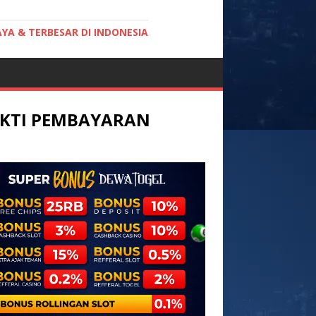
YA & TERBESAR DI INDONESIA
KTI PEMBAYARAN