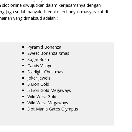
lot online diwujudkan dalam kerjasamanya dengan
yang juga sudah banyak dikenal oleh banyak masyarakat di
mainan yang dimaksud adalah :
Pyramid Bonanza
Sweet Bonanza Xmas
Sugar Rush
Candy Village
Starlight Christmas
Joker Jewels
5 Lion Gold
5 Lion Gold Megaways
Wild West Gold
Wild West Megaways
Slot Mania Gates Olympus