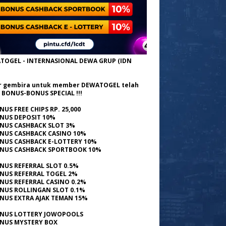
TOGEL - INTERNASIONAL DEWA GRUP (IDN
r gembira untuk member DEWATOGEL telah
r
BONUS-BONUS SPECIAL
!!!
US FREE CHIPS RP. 25,000
NUS DEPOSIT 10%
NUS CASHBACK SLOT 3%
NUS CASHBACK CASINO 10%
NUS CASHBACK E-LOTTERY 10%
NUS CASHBACK SPORTBOOK 10%
NUS REFERRAL SLOT 0.5%
NUS REFERRAL TOGEL 2%
NUS REFERRAL CASINO 0.2%
NUS ROLLINGAN SLOT 0.1%
NUS EXTRA AJAK TEMAN 15%
NUS LOTTERY JOWOPOOLS
NUS MYSTERY BOX