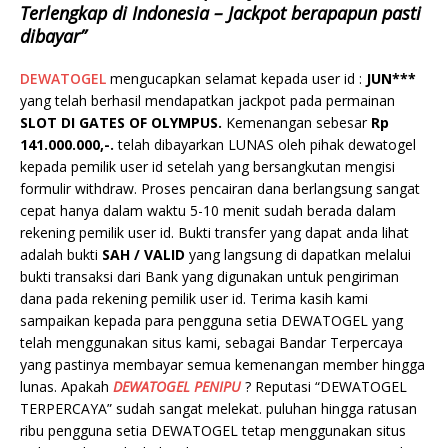
Terlengkap di Indonesia – Jackpot berapapun pasti
dibayar”
DEWATOGEL
mengucapkan selamat kepada user id :
JUN***
yang telah berhasil mendapatkan jackpot pada permainan
SLOT DI GATES OF OLYMPUS.
Kemenangan sebesar
Rp
141.000.000,-.
telah dibayarkan LUNAS oleh pihak dewatogel
kepada pemilik user id setelah yang bersangkutan mengisi
formulir withdraw. Proses pencairan dana berlangsung sangat
cepat hanya dalam waktu 5-10 menit sudah berada dalam
rekening pemilik user id. Bukti transfer yang dapat anda lihat
adalah bukti
SAH / VALID
yang langsung di dapatkan melalui
bukti transaksi dari Bank yang digunakan untuk pengiriman
dana pada rekening pemilik user id. Terima kasih kami
sampaikan kepada para pengguna setia DEWATOGEL yang
telah menggunakan situs kami, sebagai Bandar Terpercaya
yang pastinya membayar semua kemenangan member hingga
lunas. Apakah
DEWATOGEL PENIPU
? Reputasi “DEWATOGEL
TERPERCAYA” sudah sangat melekat. puluhan hingga ratusan
ribu pengguna setia DEWATOGEL tetap menggunakan situs