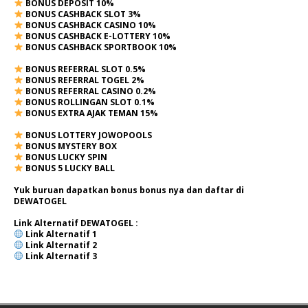
BONUS DEPOSIT 10%
BONUS CASHBACK SLOT 3%
BONUS CASHBACK CASINO 10%
BONUS CASHBACK E-LOTTERY 10%
BONUS CASHBACK SPORTBOOK 10%
BONUS REFERRAL SLOT 0.5%
BONUS REFERRAL TOGEL 2%
BONUS REFERRAL CASINO 0.2%
BONUS ROLLINGAN SLOT 0.1%
BONUS EXTRA AJAK TEMAN 15%
BONUS LOTTERY JOWOPOOLS
BONUS MYSTERY BOX
BONUS LUCKY SPIN
BONUS 5 LUCKY BALL
Yuk buruan dapatkan bonus bonus nya dan daftar di
DEWATOGEL
Link Alternatif
DEWATOGEL
:
Link Alternatif 1
Link Alternatif 2
Link Alternatif 3