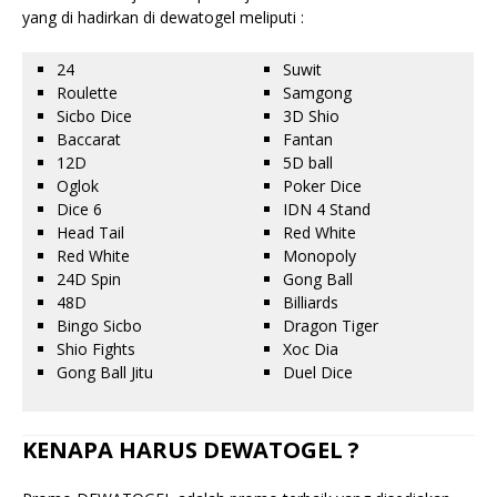
yang di hadirkan di dewatogel meliputi :
24
Suwit
Roulette
Samgong
Sicbo Dice
3D Shio
Baccarat
Fantan
12D
5D ball
Oglok
Poker Dice
Dice 6
IDN 4 Stand
Head Tail
Red White
Red White
Monopoly
24D Spin
Gong Ball
48D
Billiards
Bingo Sicbo
Dragon Tiger
Shio Fights
Xoc Dia
Gong Ball Jitu
Duel Dice
KENAPA HARUS DEWATOGEL ?