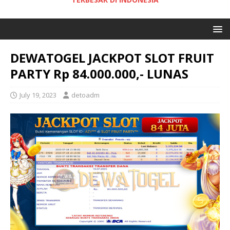
DEWATOGEL JACKPOT SLOT FRUIT
PARTY Rp 84.000.000,- LUNAS
July 19, 2023
detoadm