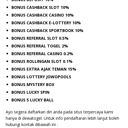
BONUS CASHBACK SLOT 10%
BONUS CASHBACK CASINO 10%
BONUS CASHBACK E-LOTTERY 10%
BONUS CASHBACK SPORTBOOK 10%
BONUS REFERRAL SLOT 0.5%
BONUS REFERRAL TOGEL 2%
BONUS REFERRAL CASINO 0.2%
BONUS ROLLINGAN SLOT 0.1%
BONUS EXTRA AJAK TEMAN 15%
BONUS LOTTERY JOWOPOOLS
BONUS MYSTERY BOX
BONUS LUCKY SPIN
BONUS 5 LUCKY BALL
Ayo segera daftarkan diri anda pada situs terpercaya kami
hanya di dewatogel. Untuk info pendaftaran lebih lanjut boleh
hubungi kontak dibawah ini :