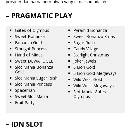
provider dan nama permainan yang dimaksud adalah :
– PRAGMATIC PLAY
Gates of Olympus
Pyramid Bonanza
Sweet Bonanza
Sweet Bonanza Xmas
Bonanza Gold
Sugar Rush
Starlight Princess
Candy Village
Hand of Midas
Starlight Christmas
Sweet DEWATOGEL
Joker Jewels
Slot Mania Bonanza
5 Lion Gold
Gold
5 Lion Gold Megaways
Slot Mania Sugar Rush
Wild West Gold
Slot Mania Princess
Wild West Megaways
Spaceman
Slot Mania Gates
Sweet Slot Mania
Olympus
Fruit Party
– IDN SLOT