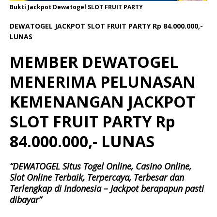
Bukti Jackpot Dewatogel SLOT FRUIT PARTY
DEWATOGEL JACKPOT SLOT FRUIT PARTY Rp 84.000.000,-
LUNAS
MEMBER DEWATOGEL
MENERIMA PELUNASAN
KEMENANGAN JACKPOT
SLOT FRUIT PARTY Rp
84.000.000,- LUNAS
“DEWATOGEL Situs Togel Online, Casino Online,
Slot Online Terbaik, Terpercaya, Terbesar dan
Terlengkap di Indonesia – Jackpot berapapun pasti
dibayar”