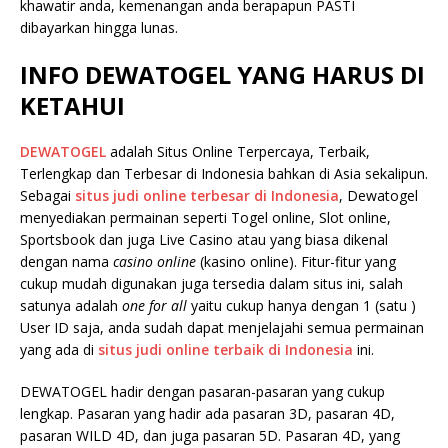
khawatir anda, kemenangan anda berapapun PASTI
dibayarkan hingga lunas.
INFO DEWATOGEL YANG HARUS DI
KETAHUI
DEWATOGEL
adalah Situs Online Terpercaya, Terbaik,
Terlengkap dan Terbesar di Indonesia bahkan di Asia sekalipun.
Sebagai
situs jud
i
online terbesar di Indonesia
, Dewatogel
menyediakan permainan seperti Togel online, Slot online,
Sportsbook dan juga Live Casino atau yang biasa dikenal
dengan nama
casino online
(kasino online). Fitur-fitur yang
cukup mudah digunakan juga tersedia dalam situs ini, salah
satunya adalah
one for all
yaitu cukup hanya dengan 1 (satu )
User ID saja, anda sudah dapat menjelajahi semua permainan
yang ada di
situs judi online terbaik di Indonesia
ini.
DEWATOGEL hadir dengan pasaran-pasaran yang cukup
lengkap. Pasaran yang hadir ada pasaran 3D, pasaran 4D,
pasaran WILD 4D, dan juga pasaran 5D. Pasaran 4D, yang