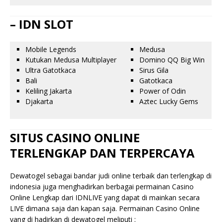
– IDN SLOT
Mobile Legends
Medusa
Kutukan Medusa Multiplayer
Domino QQ Big Win
Ultra Gatotkaca
Sirus Gila
Bali
Gatotkaca
Keliling Jakarta
Power of Odin
Djakarta
Aztec Lucky Gems
SITUS CASINO ONLINE
TERLENGKAP DAN TERPERCAYA
Dewatogel sebagai bandar judi online terbaik dan terlengkap di
indonesia juga menghadirkan berbagai permainan Casino
Online Lengkap dari IDNLIVE yang dapat di mainkan secara
LIVE dimana saja dan kapan saja. Permainan Casino Online
yang di hadirkan di dewatogel meliputi :