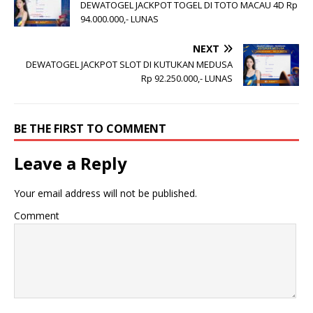
DEWATOGEL JACKPOT TOGEL DI TOTO MACAU 4D Rp
94.000.000,- LUNAS
NEXT
DEWATOGEL JACKPOT SLOT DI KUTUKAN MEDUSA
Rp 92.250.000,- LUNAS
BE THE FIRST TO COMMENT
Leave a Reply
Your email address will not be published.
Comment