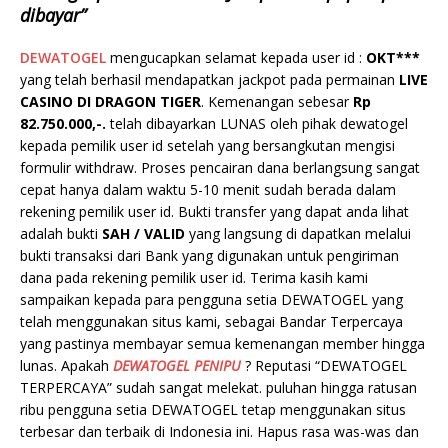
dibayar”
DEWATOGEL
mengucapkan selamat kepada user id :
OKT***
yang telah berhasil mendapatkan jackpot pada permainan
LIVE
CASINO DI DRAGON TIGER
. Kemenangan sebesar
Rp
82.750.000,-.
telah dibayarkan LUNAS oleh pihak dewatogel
kepada pemilik user id setelah yang bersangkutan mengisi
formulir withdraw. Proses pencairan dana berlangsung sangat
cepat hanya dalam waktu 5-10 menit sudah berada dalam
rekening pemilik user id. Bukti transfer yang dapat anda lihat
adalah bukti
SAH / VALID
yang langsung di dapatkan melalui
bukti transaksi dari Bank yang digunakan untuk pengiriman
dana pada rekening pemilik user id. Terima kasih kami
sampaikan kepada para pengguna setia DEWATOGEL yang
telah menggunakan situs kami, sebagai Bandar Terpercaya
yang pastinya membayar semua kemenangan member hingga
lunas. Apakah
DEWATOGEL PENIPU
? Reputasi “DEWATOGEL
TERPERCAYA” sudah sangat melekat. puluhan hingga ratusan
ribu pengguna setia DEWATOGEL tetap menggunakan situs
terbesar dan terbaik di Indonesia ini. Hapus rasa was-was dan