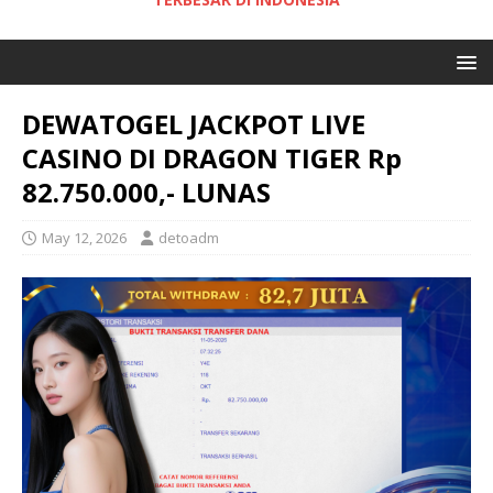
DEWATOGEL JACKPOT LIVE
CASINO DI DRAGON TIGER Rp
82.750.000,- LUNAS
May 12, 2026
detoadm