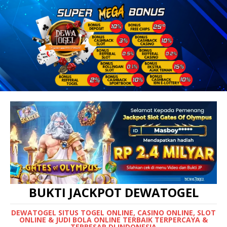
BUKTI JACKPOT DEWATOGEL
DEWATOGEL SITUS TOGEL ONLINE, CASINO ONLINE, SLOT
ONLINE & JUDI BOLA ONLINE TERBAIK TERPERCAYA &
TERBESAR DI INDONESIA