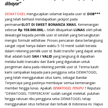
dibayar”
DEWATOGEL
mengucapkan selamat kepada user id :
DOB***
yang telah berhasil mendapatkan jackpot pada
permainan
SLOT DI SWEET BONANZA XMAS.
Kemenangan
sebesar
Rp 158.000.000,-.
telah dibayarkan
LUNAS
oleh pihak
dewatogel kepada pemilik user id setelah yang bersangkutan
mengisi formulir withdraw. Proses pencairan dana berlangsung
sangat cepat hanya dalam waktu 5-10 menit sudah berada
dalam rekening pemilik user id. Bukti transfer yang dapat anda
lihat adalah bukti
SAH / VALID
yang langsung di dapatkan
melalui bukti transaksi dari Bank yang digunakan untuk
pengiriman dana pada rekening pemilik user id. Terima kasih
kami sampaikan kepada para pengguna setia DEWATOGEL
yang telah menggunakan situs kami, sebagai Bandar
Terpercaya yang pastinya membayar semua kemenangan
member hingga lunas. Apakah
DEWATOGEL PENIPU
? Reputasi
“DEWATOGEL TERPERCAYA” sudah sangat melekat. puluhan
hingga ratusan ribu pengguna setia DEWATOGEL tetap
menggunakan situs terbesar dan terbaik di Indonesia ini. Hapus