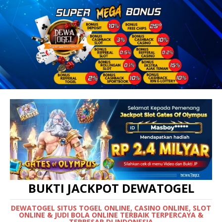
BUKTI JACKPOT DEWATOGEL
DEWATOGEL SITUS TOGEL ONLINE, CASINO ONLINE, SLOT
ONLINE & JUDI BOLA ONLINE TERBAIK TERPERCAYA &
TERBESAR DI INDONESIA