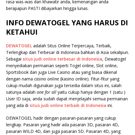
rasa was-was dan khawatir anda, kemenangan anda
berapapun PASTI dibayarkan hingga lunas.
INFO DEWATOGEL YANG HARUS DI
KETAHUI
DEWATOGEL
adalah Situs Online Terpercaya, Terbaik,
Terlengkap dan Terbesar di Indonesia bahkan di Asia sekalipun.
Sebagai
situs judi online terbesar di Indonesia
, Dewatogel
menyediakan permainan seperti Togel online, Slot online,
Sportsbook dan juga Live Casino atau yang biasa dikenal
dengan nama
casino online
(kasino online). Fitur-fitur yang
cukup mudah digunakan juga tersedia dalam situs ini, salah
satunya adalah
one for all
yaitu cukup hanya dengan 1 (satu )
User ID saja, anda sudah dapat menjelajahi semua permainan
yang ada di
situs judi online terbaik di Indonesia
ini.
DEWATOGEL hadir dengan pasaran-pasaran yang cukup
lengkap. Pasaran yang hadir ada pasaran 3D, pasaran 4D,
pasaran WILD 4D, dan juga pasaran 5D. Pasaran 4D, yang