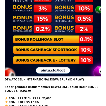
DEWATOGEL - INTERNASIONAL DEWA GRUP (IDN PLAY)
Kabar gembira untuk member DEWATOGEL telah Hadir
BONUS-
BONUS SPECIAL
!!!
BONUS FREE CHIPS RP. 25,000
BONUS DEPOSIT 10%
BONUS CASHBACK SLOT 3%