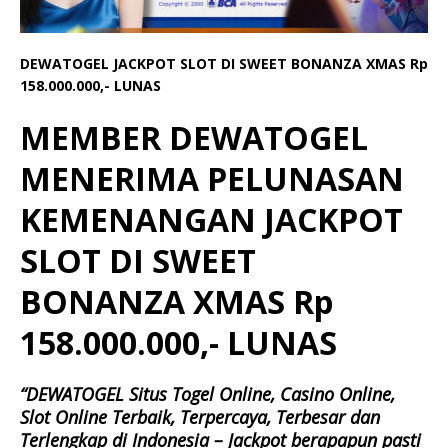
DEWATOGEL JACKPOT SLOT DI SWEET BONANZA XMAS Rp
158.000.000,- LUNAS
MEMBER DEWATOGEL
MENERIMA PELUNASAN
KEMENANGAN JACKPOT
SLOT DI SWEET
BONANZA XMAS Rp
158.000.000,- LUNAS
“DEWATOGEL Situs Togel Online, Casino Online,
Slot Online Terbaik, Terpercaya, Terbesar dan
Terlengkap di Indonesia – Jackpot berapapun pasti