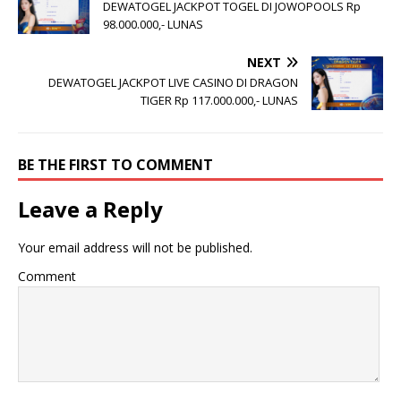
DEWATOGEL JACKPOT TOGEL DI JOWOPOOLS Rp
98.000.000,- LUNAS
NEXT
DEWATOGEL JACKPOT LIVE CASINO DI DRAGON
TIGER Rp 117.000.000,- LUNAS
BE THE FIRST TO COMMENT
Leave a Reply
Your email address will not be published.
Comment