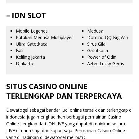
– IDN SLOT
Mobile Legends
Medusa
Kutukan Medusa Multiplayer
Domino QQ Big Win
Ultra Gatotkaca
Sirus Gila
Bali
Gatotkaca
Keliling Jakarta
Power of Odin
Djakarta
Aztec Lucky Gems
SITUS CASINO ONLINE
TERLENGKAP DAN TERPERCAYA
Dewatogel sebagai bandar judi online terbaik dan terlengkap di
indonesia juga menghadirkan berbagai permainan Casino
Online Lengkap dari IDNLIVE yang dapat di mainkan secara
LIVE dimana saja dan kapan saja. Permainan Casino Online
yang di hadirkan di dewatogel meliputi :