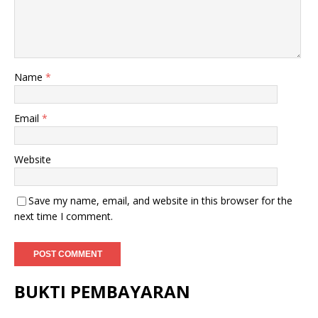
Name
*
Email
*
Website
Save my name, email, and website in this browser for the
next time I comment.
BUKTI PEMBAYARAN