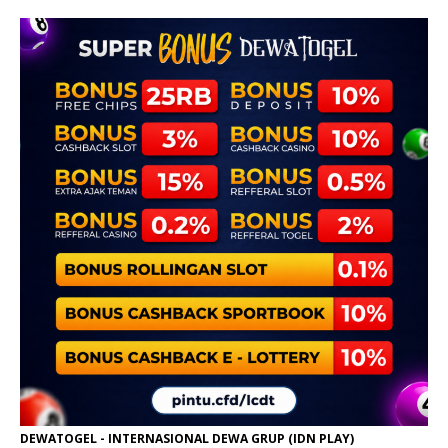
DEWATOGEL - INTERNASIONAL DEWA GRUP (IDN PLAY)