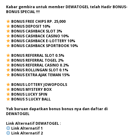
Kabar gembira untuk member DEWATOGEL telah Hadir
BONUS-
BONUS SPECIAL
!!!
BONUS FREE CHIPS RP. 25,000
BONUS DEPOSIT 10%
BONUS CASHBACK SLOT 3%
BONUS CASHBACK CASINO 10%
BONUS CASHBACK E-LOTTERY 10%
BONUS CASHBACK SPORTBOOK 10%
BONUS REFERRAL SLOT 0.5%
BONUS REFERRAL TOGEL 2%
BONUS REFERRAL CASINO 0.2%
BONUS ROLLINGAN SLOT 0.1%
BONUS EXTRA AJAK TEMAN 15%
BONUS LOTTERY JOWOPOOLS
BONUS MYSTERY BOX
BONUS LUCKY SPIN
BONUS 5 LUCKY BALL
Yuk buruan dapatkan bonus bonus nya dan daftar di
DEWATOGEL
Link Alternatif
DEWATOGEL
:
Link Alternatif 1
Link Alternatif 2