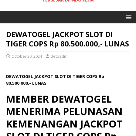
DEWATOGEL JACKPOT SLOT DI
TIGER COPS Rp 80.500.000,- LUNAS
October 30, 2024
detoadm
DEWATOGEL JACKPOT SLOT DI TIGER COPS Rp
80.500.000,- LUNAS
MEMBER DEWATOGEL
MENERIMA PELUNASAN
KEMENANGAN JACKPOT