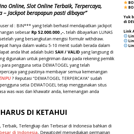
BO
no Online, Slot Online Terbaik, Terpercaya,
BO
a – Jackpot berapapun pasti dibayar”
Yuk b
di D
er id : BIN*** yang telah berhasil mendapatkan jackpot
Link 
nangan sebesar
Rp 52.000.000 ,-.
telah dibayarkan LUNAS
Lin
 setelah yang bersangkutan mengisi formulir withdraw.
Lin
cepat hanya dalam waktu 5-10 menit sudah berada dalam
Lin
 dapat anda lihat adalah bukti
SAH / VALID
yang langsung di
yang digunakan untuk pengiriman dana pada rekening pemilik
da para pengguna setia DEWATOGEL yang telah
Terpercaya yang pastinya membayar semua kemenangan
ENIPU
? Reputasi “DEWATOGEL TERPERCAYA” sudah
bu pengguna setia DEWATOGEL tetap menggunakan situs
s rasa was-was dan khawatir anda, kemenangan anda
HARUS DI KETAHUI
, Terbaik, Terlengkap dan Terbesar di Indonesia bahkan di
rbesar di Indonesia
, Dewatogel menyediakan permainan