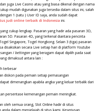
k dan juga Live Casino atau yang biasa dikenal dengan nama
g cukup mudah digunakan juga tersedia dalam situs ini, salah
dengan 1 (satu ) User ID saja, anda sudah dapat
itus judi online terbaik di Indonesia
ini.
ang cukup lengkap. Pasaran yang hadir ada pasaran 3D,
ran 5D. Pasaran 4D, yang terkenal diantara pencinta
gel Singapore, Togel Hongkong. Selain 3 (tiga) pasaran
a disaksikan secara Live setiap hari di platform Youtube
pasangan /
bettingan
yang beragam dapat dipilih pada saat
ng dimaksud antara lain :
ah terbesar
an diskon pada pemain setiap pemasangan
 dapat dimenangkan apabila angka yang keluar terbalik dari
nkan persentase kemenangan pemain meningkat.
 oleh semua orang, Slot Online hadir di situs
nda dalam menjelajah di situs kami. Keseriusan