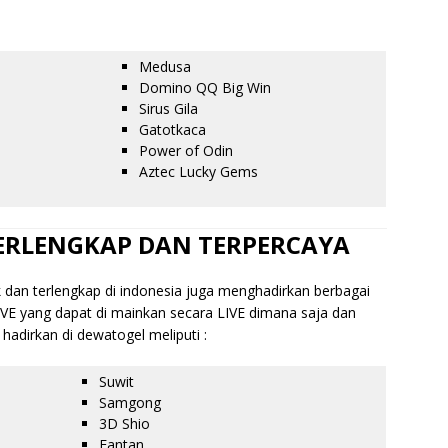
Medusa
Domino QQ Big Win
Sirus Gila
Gatotkaca
Power of Odin
Aztec Lucky Gems
TERLENGKAP DAN TERPERCAYA
k dan terlengkap di indonesia juga menghadirkan berbagai
VE yang dapat di mainkan secara LIVE dimana saja dan
hadirkan di dewatogel meliputi :
Suwit
Samgong
3D Shio
Fantan