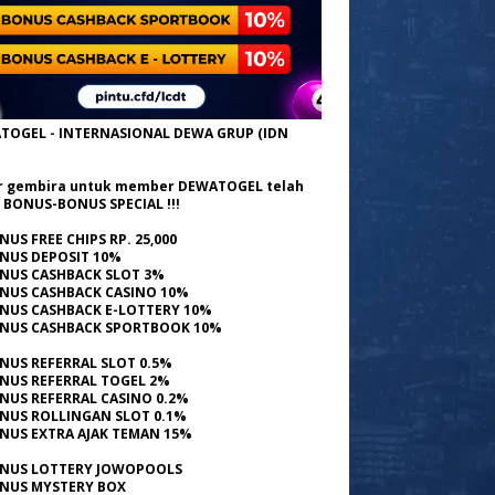
TOGEL - INTERNASIONAL DEWA GRUP (IDN
r gembira untuk member DEWATOGEL telah
r
BONUS-BONUS SPECIAL
!!!
US FREE CHIPS RP. 25,000
NUS DEPOSIT 10%
NUS CASHBACK SLOT 3%
NUS CASHBACK CASINO 10%
NUS CASHBACK E-LOTTERY 10%
NUS CASHBACK SPORTBOOK 10%
NUS REFERRAL SLOT 0.5%
NUS REFERRAL TOGEL 2%
NUS REFERRAL CASINO 0.2%
NUS ROLLINGAN SLOT 0.1%
NUS EXTRA AJAK TEMAN 15%
NUS LOTTERY JOWOPOOLS
NUS MYSTERY BOX