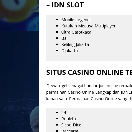
– IDN SLOT
Mobile Legends
Kutukan Medusa Multiplayer
Ultra Gatotkaca
Bali
Keliling Jakarta
Djakarta
SITUS CASINO ONLINE 
Dewatogel sebagai bandar judi online terbai
permainan Casino Online Lengkap dari IDNLI
kapan saja. Permainan Casino Online yang di 
24
Roulette
Sicbo Dice
Baccarat