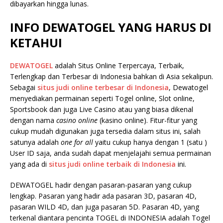
dibayarkan hingga lunas.
INFO DEWATOGEL YANG HARUS DI
KETAHUI
DEWATOGEL
adalah Situs Online Terpercaya, Terbaik,
Terlengkap dan Terbesar di Indonesia bahkan di Asia sekalipun.
Sebagai
situs judi online terbesar di Indonesia
, Dewatogel
menyediakan permainan seperti Togel online, Slot online,
Sportsbook dan juga Live Casino atau yang biasa dikenal
dengan nama
casino online
(kasino online). Fitur-fitur yang
cukup mudah digunakan juga tersedia dalam situs ini, salah
satunya adalah
one for all
yaitu cukup hanya dengan 1 (satu )
User ID saja, anda sudah dapat menjelajahi semua permainan
yang ada di
situs judi online terbaik di Indonesia
ini.
DEWATOGEL hadir dengan pasaran-pasaran yang cukup
lengkap. Pasaran yang hadir ada pasaran 3D, pasaran 4D,
pasaran WILD 4D, dan juga pasaran 5D. Pasaran 4D, yang
terkenal diantara pencinta TOGEL di INDONESIA adalah Togel