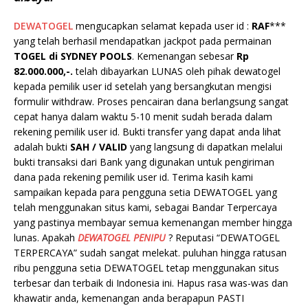
DEWATOGEL
mengucapkan selamat kepada user id :
RAF
***
yang telah berhasil mendapatkan jackpot pada permainan
TOGEL di SYDNEY POOLS
. Kemenangan sebesar
Rp
82.000.000,-.
telah dibayarkan LUNAS oleh pihak dewatogel
kepada pemilik user id setelah yang bersangkutan mengisi
formulir withdraw. Proses pencairan dana berlangsung sangat
cepat hanya dalam waktu 5-10 menit sudah berada dalam
rekening pemilik user id. Bukti transfer yang dapat anda lihat
adalah bukti
SAH / VALID
yang langsung di dapatkan melalui
bukti transaksi dari Bank yang digunakan untuk pengiriman
dana pada rekening pemilik user id. Terima kasih kami
sampaikan kepada para pengguna setia DEWATOGEL yang
telah menggunakan situs kami, sebagai Bandar Terpercaya
yang pastinya membayar semua kemenangan member hingga
lunas. Apakah
DEWATOGEL PENIPU
? Reputasi “DEWATOGEL
TERPERCAYA” sudah sangat melekat. puluhan hingga ratusan
ribu pengguna setia DEWATOGEL tetap menggunakan situs
terbesar dan terbaik di Indonesia ini. Hapus rasa was-was dan
khawatir anda, kemenangan anda berapapun PASTI