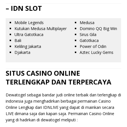
– IDN SLOT
Mobile Legends
Medusa
Kutukan Medusa Multiplayer
Domino QQ Big Win
Ultra Gatotkaca
Sirus Gila
Bali
Gatotkaca
Keliling Jakarta
Power of Odin
Djakarta
Aztec Lucky Gems
SITUS CASINO ONLINE
TERLENGKAP DAN TERPERCAYA
Dewatogel sebagai bandar judi online terbaik dan terlengkap di
indonesia juga menghadirkan berbagai permainan Casino
Online Lengkap dari IDNLIVE yang dapat di mainkan secara
LIVE dimana saja dan kapan saja. Permainan Casino Online
yang di hadirkan di dewatogel meliputi :