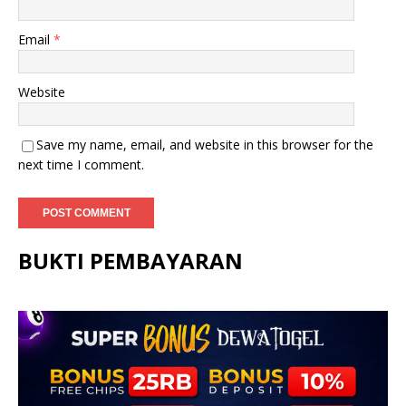
Email
*
Website
Save my name, email, and website in this browser for the
next time I comment.
BUKTI PEMBAYARAN