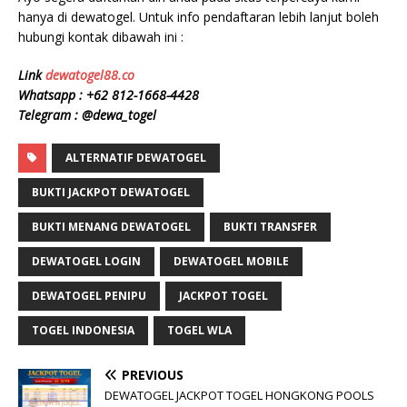
hanya di dewatogel. Untuk info pendaftaran lebih lanjut boleh
hubungi kontak dibawah ini :
Link
dewatogel88.co
Whatsapp : +62 812-1668-4428
Telegram : @dewa_togel
ALTERNATIF DEWATOGEL
BUKTI JACKPOT DEWATOGEL
BUKTI MENANG DEWATOGEL
BUKTI TRANSFER
DEWATOGEL LOGIN
DEWATOGEL MOBILE
DEWATOGEL PENIPU
JACKPOT TOGEL
TOGEL INDONESIA
TOGEL WLA
PREVIOUS
DEWATOGEL JACKPOT TOGEL HONGKONG POOLS