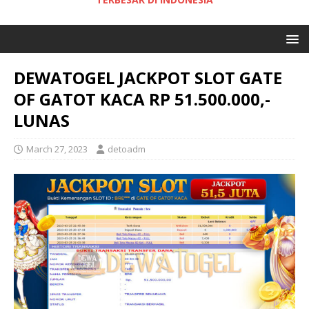
DEWATOGEL JACKPOT SLOT GATE
OF GATOT KACA RP 51.500.000,-
LUNAS
March 27, 2023
detoadm