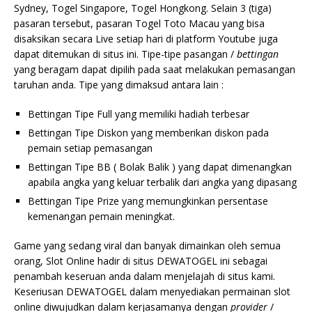
Sydney, Togel Singapore, Togel Hongkong. Selain 3 (tiga)
pasaran tersebut, pasaran Togel Toto Macau yang bisa
disaksikan secara Live setiap hari di platform Youtube juga
dapat ditemukan di situs ini. Tipe-tipe pasangan /
bettingan
yang beragam dapat dipilih pada saat melakukan pemasangan
taruhan anda. Tipe yang dimaksud antara lain :
Bettingan Tipe Full yang memiliki hadiah terbesar
Bettingan Tipe Diskon yang memberikan diskon pada
pemain setiap pemasangan
Bettingan Tipe BB ( Bolak Balik ) yang dapat dimenangkan
apabila angka yang keluar terbalik dari angka yang dipasang
Bettingan Tipe Prize yang memungkinkan persentase
kemenangan pemain meningkat.
Game yang sedang viral dan banyak dimainkan oleh semua
orang, Slot Online hadir di situs DEWATOGEL ini sebagai
penambah keseruan anda dalam menjelajah di situs kami.
Keseriusan DEWATOGEL dalam menyediakan permainan slot
online diwujudkan dalam kerjasamanya dengan
provider
/