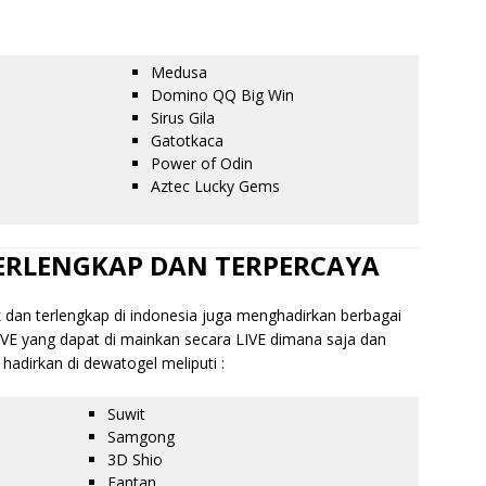
Medusa
Domino QQ Big Win
Sirus Gila
Gatotkaca
Power of Odin
Aztec Lucky Gems
TERLENGKAP DAN TERPERCAYA
k dan terlengkap di indonesia juga menghadirkan berbagai
VE yang dapat di mainkan secara LIVE dimana saja dan
hadirkan di dewatogel meliputi :
Suwit
Samgong
3D Shio
Fantan