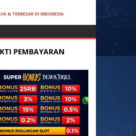
YA & TERBESAR DI INDONESIA
KTI PEMBAYARAN