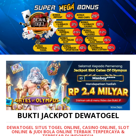
BUKTI JACKPOT DEWATOGEL
DEWATOGEL SITUS TOGEL ONLINE, CASINO ONLINE, SLOT
ONLINE & JUDI BOLA ONLINE TERBAIK TERPERCAYA &
TERBESAR DI INDONESIA