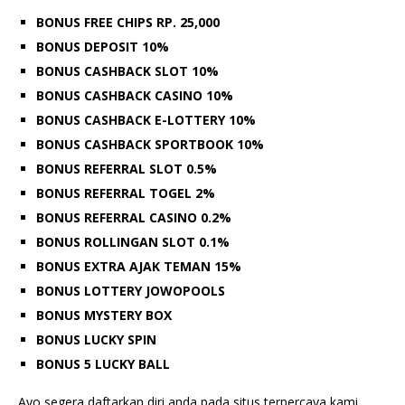
BONUS FREE CHIPS RP. 25,000
BONUS DEPOSIT 10%
BONUS CASHBACK SLOT 10%
BONUS CASHBACK CASINO 10%
BONUS CASHBACK E-LOTTERY 10%
BONUS CASHBACK SPORTBOOK 10%
BONUS REFERRAL SLOT 0.5%
BONUS REFERRAL TOGEL 2%
BONUS REFERRAL CASINO 0.2%
BONUS ROLLINGAN SLOT 0.1%
BONUS EXTRA AJAK TEMAN 15%
BONUS LOTTERY JOWOPOOLS
BONUS MYSTERY BOX
BONUS LUCKY SPIN
BONUS 5 LUCKY BALL
Ayo segera daftarkan diri anda pada situs terpercaya kami