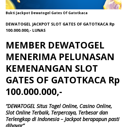
Bukti Jackpot Dewatogel Gates Of Gatotkaca
DEWATOGEL JACKPOT SLOT GATES OF GATOTKACA Rp
100.000.000,- LUNAS
MEMBER DEWATOGEL
MENERIMA PELUNASAN
KEMENANGAN
SLOT
GATES OF GATOTKACA Rp
100.000.000,-
“DEWATOGEL Situs Togel Online, Casino Online,
Slot Online Terbaik, Terpercaya, Terbesar dan
Terlengkap di Indonesia – Jackpot berapapun pasti
dibayar”