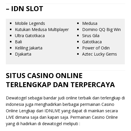
– IDN SLOT
Mobile Legends
Medusa
Kutukan Medusa Multiplayer
Domino QQ Big Win
Ultra Gatotkaca
Sirus Gila
Bali
Gatotkaca
Keliling Jakarta
Power of Odin
Djakarta
Aztec Lucky Gems
SITUS CASINO ONLINE
TERLENGKAP DAN TERPERCAYA
Dewatogel sebagai bandar judi online terbaik dan terlengkap di
indonesia juga menghadirkan berbagai permainan Casino
Online Lengkap dari IDNLIVE yang dapat di mainkan secara
LIVE dimana saja dan kapan saja. Permainan Casino Online
yang di hadirkan di dewatogel meliputi :