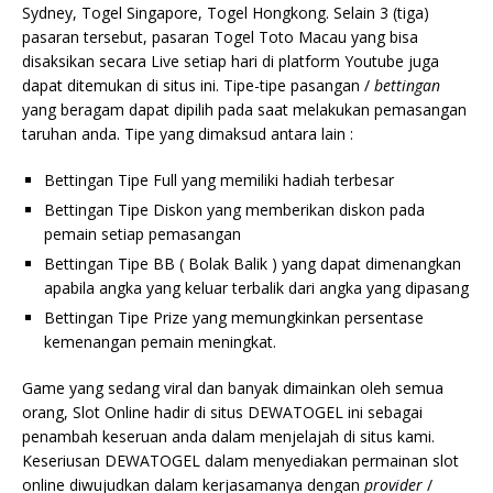
Sydney, Togel Singapore, Togel Hongkong. Selain 3 (tiga)
pasaran tersebut, pasaran Togel Toto Macau yang bisa
disaksikan secara Live setiap hari di platform Youtube juga
dapat ditemukan di situs ini. Tipe-tipe pasangan /
bettingan
yang beragam dapat dipilih pada saat melakukan pemasangan
taruhan anda. Tipe yang dimaksud antara lain :
Bettingan Tipe Full yang memiliki hadiah terbesar
Bettingan Tipe Diskon yang memberikan diskon pada
pemain setiap pemasangan
Bettingan Tipe BB ( Bolak Balik ) yang dapat dimenangkan
apabila angka yang keluar terbalik dari angka yang dipasang
Bettingan Tipe Prize yang memungkinkan persentase
kemenangan pemain meningkat.
Game yang sedang viral dan banyak dimainkan oleh semua
orang, Slot Online hadir di situs DEWATOGEL ini sebagai
penambah keseruan anda dalam menjelajah di situs kami.
Keseriusan DEWATOGEL dalam menyediakan permainan slot
online diwujudkan dalam kerjasamanya dengan
provider
/