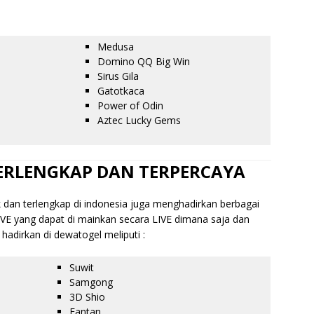
Medusa
Domino QQ Big Win
Sirus Gila
Gatotkaca
Power of Odin
Aztec Lucky Gems
TERLENGKAP DAN TERPERCAYA
k dan terlengkap di indonesia juga menghadirkan berbagai
VE yang dapat di mainkan secara LIVE dimana saja dan
hadirkan di dewatogel meliputi :
Suwit
Samgong
3D Shio
Fantan