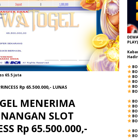
DEWA
PLAY)
Kaba
Hadi
BON
BO
ss 65.5 juta
BO
BO
BO
NCESS Rp 65.500.000,- LUNAS
BO
GEL MENERIMA
BO
BO
BO
ENANGAN SLOT
BO
BO
S Rp 65.500.000,-
BO
BO