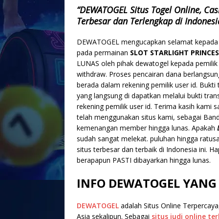
“DEWATOGEL Situs Togel Online, Casi
Terbesar dan Terlengkap di Indonesi
DEWATOGEL mengucapkan selamat kepada use
pada permainan
SLOT STARLIGHT PRINCES
LUNAS oleh pihak dewatogel kepada pemilik u
withdraw. Proses pencairan dana berlangsu
berada dalam rekening pemilik user id. Bukti 
yang langsung di dapatkan melalui bukti tra
rekening pemilik user id. Terima kasih ka
telah menggunakan situs kami, sebagai Ba
kemenangan member hingga lunas. Apakah
sudah sangat melekat. puluhan hingga rat
situs terbesar dan terbaik di Indonesia ini
berapapun PASTI dibayarkan hingga lunas.
INFO DEWATOGEL YANG 
DEWATOGEL
adalah Situs Online Terpercaya
Asia sekalipun. Sebagai
situs judi online te