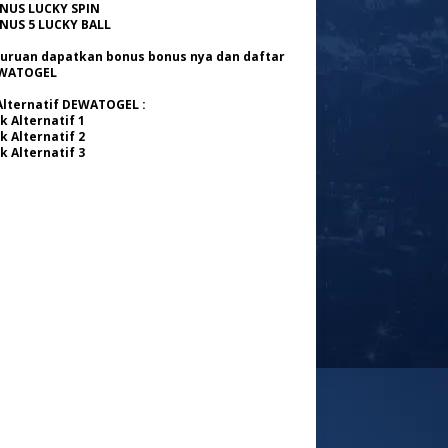
NUS LUCKY SPIN
NUS 5 LUCKY BALL
uruan dapatkan bonus bonus nya dan daftar
EWATOGEL
Alternatif
DEWATOGEL
:
k Alternatif 1
k Alternatif 2
k Alternatif 3