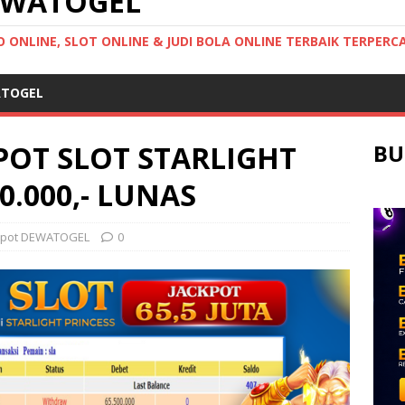
EWATOGEL
 ONLINE, SLOT ONLINE & JUDI BOLA ONLINE TERBAIK TERPERCA
ATOGEL
OT SLOT STARLIGHT
BU
0.000,- LUNAS
ckpot DEWATOGEL
0