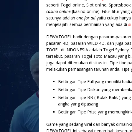
seperti Togel online, Slot online, Sportsboo
casino online
(kasino online). Fitur-fitur yan
satunya adalah
one for all
yaitu cukup hanya 
menjelajahi semua permainan yang ada di
s
DEWATOGEL hadir dengan pasaran-pasaran y
pasaran 4D, pasaran WILD 4D, dan juga pasa
TOGEL di INDONESIA adalah Togel Sydney, To
tersebut, pasaran Togel Toto Macau yang bis
juga dapat ditemukan di situs ini. Tipe-tipe 
melakukan pemasangan taruhan anda. Tipe ya
Bettingan Tipe Full yang memiliki hadi
Bettingan Tipe Diskon yang memberik
Bettingan Tipe BB ( Bolak Balik ) yang
angka yang dipasang
Bettingan Tipe Prize yang memungki
Game yang sedang viral dan banyak dimainkan
DEWATOGEL ini sebagai penambah keseruan a