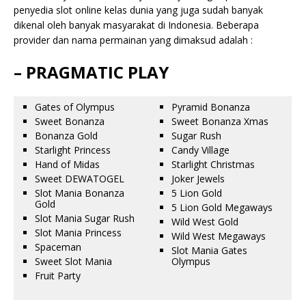
penyedia slot online kelas dunia yang juga sudah banyak
dikenal oleh banyak masyarakat di Indonesia. Beberapa
provider dan nama permainan yang dimaksud adalah :
– PRAGMATIC PLAY
Gates of Olympus
Pyramid Bonanza
Sweet Bonanza
Sweet Bonanza Xmas
Bonanza Gold
Sugar Rush
Starlight Princess
Candy Village
Hand of Midas
Starlight Christmas
Sweet DEWATOGEL
Joker Jewels
Slot Mania Bonanza
5 Lion Gold
Gold
5 Lion Gold Megaways
Slot Mania Sugar Rush
Wild West Gold
Slot Mania Princess
Wild West Megaways
Spaceman
Slot Mania Gates
Sweet Slot Mania
Olympus
Fruit Party