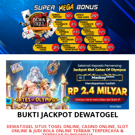
BUKTI JACKPOT DEWATOGEL
DEWATOGEL SITUS TOGEL ONLINE, CASINO ONLINE, SLOT
ONLINE & JUDI BOLA ONLINE TERBAIK TERPERCAYA &
TERBESAR DI INDONESIA