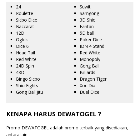
24
Suwit
Roulette
Samgong
Sicbo Dice
3D Shio
Baccarat
Fantan
12D
5D ball
Oglok
Poker Dice
Dice 6
IDN 4 Stand
Head Tail
Red White
Red White
Monopoly
24D Spin
Gong Ball
48D
Billiards
Bingo Sicbo
Dragon Tiger
Shio Fights
Xoc Dia
Gong Ball Jitu
Duel Dice
KENAPA HARUS DEWATOGEL ?
Promo DEWATOGEL adalah promo terbaik yang disediakan,
antara lain :