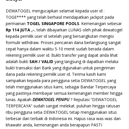
DEWATOGEL mengucapkan selamat kepada user id :
TOGE**** yang telah berhasil mendapatkan jackpot pada
permainan
TOGEL SINGAPORE POOLS
. Kemenangan sebesar
Rp 114 JUTA ,-.
telah dibayarkan LUNAS oleh pihak dewatogel
kepada pemilik user id setelah yang bersangkutan mengisi
formulir withdraw. Proses pencairan dana berlangsung sangat
cepat hanya dalam waktu 5-10 menit sudah berada dalam
rekening pemilik user id. Bukti transfer yang dapat anda lihat
adalah bukti
SAH / VALID
yang langsung di dapatkan melalui
bukti transaksi dari Bank yang digunakan untuk pengiriman
dana pada rekening pemilik user id. Terima kasih kami
sampaikan kepada para pengguna setia DEWATOGEL yang
telah menggunakan situs kami, sebagai Bandar Terpercaya
yang pastinya membayar semua kemenangan member hingga
lunas. Apakah
DEWATOGEL PENIPU
? Reputasi “DEWATOGEL
TERPERCAYA” sudah sangat melekat. puluhan hingga ratusan
ribu pengguna setia DEWATOGEL tetap menggunakan situs
terbesar dan terbaik di Indonesia ini. Hapus rasa was-was dan
khawatir anda, kemenangan anda berapapun PASTI