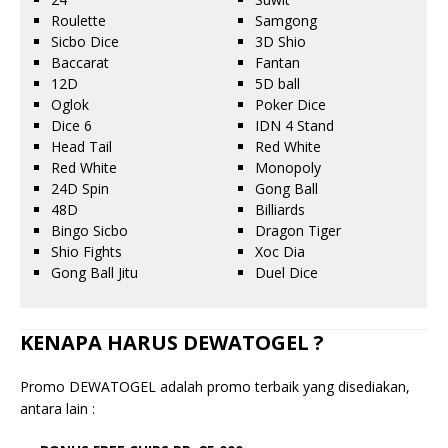
Roulette
Samgong
Sicbo Dice
3D Shio
Baccarat
Fantan
12D
5D ball
Oglok
Poker Dice
Dice 6
IDN 4 Stand
Head Tail
Red White
Red White
Monopoly
24D Spin
Gong Ball
48D
Billiards
Bingo Sicbo
Dragon Tiger
Shio Fights
Xoc Dia
Gong Ball Jitu
Duel Dice
KENAPA HARUS DEWATOGEL ?
Promo DEWATOGEL adalah promo terbaik yang disediakan,
antara lain :