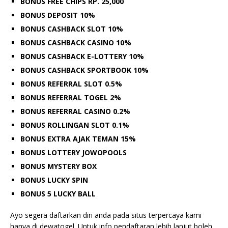
BONUS FREE CHIPS RP. 25,000
BONUS DEPOSIT 10%
BONUS CASHBACK SLOT 10%
BONUS CASHBACK CASINO 10%
BONUS CASHBACK E-LOTTERY 10%
BONUS CASHBACK SPORTBOOK 10%
BONUS REFERRAL SLOT 0.5%
BONUS REFERRAL TOGEL 2%
BONUS REFERRAL CASINO 0.2%
BONUS ROLLINGAN SLOT 0.1%
BONUS EXTRA AJAK TEMAN 15%
BONUS LOTTERY JOWOPOOLS
BONUS MYSTERY BOX
BONUS LUCKY SPIN
BONUS 5 LUCKY BALL
Ayo segera daftarkan diri anda pada situs terpercaya kami
hanya di dewatogel. Untuk info pendaftaran lebih lanjut boleh