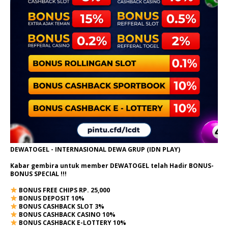
DEWATOGEL - INTERNASIONAL DEWA GRUP (IDN PLAY)
Kabar gembira untuk member DEWATOGEL telah Hadir
BONUS-
BONUS SPECIAL
!!!
BONUS FREE CHIPS RP. 25,000
BONUS DEPOSIT 10%
BONUS CASHBACK SLOT 3%
BONUS CASHBACK CASINO 10%
BONUS CASHBACK E-LOTTERY 10%