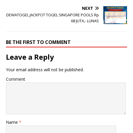
NEXT
DEWATOGEL JACKPOT TOGEL SINGAPORE POOLS Rp
68 JUTA,- LUNAS
BE THE FIRST TO COMMENT
Leave a Reply
Your email address will not be published.
Comment
Name
*