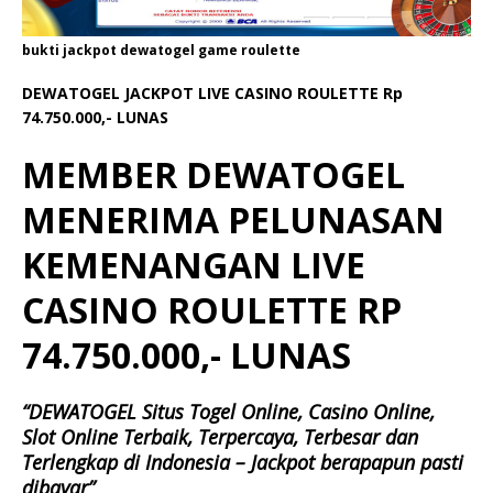
bukti jackpot dewatogel game roulette
DEWATOGEL JACKPOT LIVE CASINO ROULETTE Rp
74.750.000,- LUNAS
MEMBER DEWATOGEL
MENERIMA PELUNASAN
KEMENANGAN
LIVE
CASINO ROULETTE RP
74.750.000,- LUNAS
“DEWATOGEL Situs Togel Online, Casino Online,
Slot Online Terbaik, Terpercaya, Terbesar dan
Terlengkap di Indonesia – Jackpot berapapun pasti
dibayar”