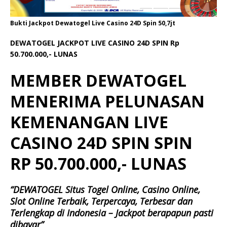
Bukti Jackpot Dewatogel Live Casino 24D Spin 50,7jt
DEWATOGEL JACKPOT LIVE CASINO 24D SPIN Rp
50.700.000,- LUNAS
MEMBER DEWATOGEL
MENERIMA PELUNASAN
KEMENANGAN LIVE
CASINO 24D SPIN SPIN
RP 50.700.000,- LUNAS
“DEWATOGEL Situs Togel Online, Casino Online,
Slot Online Terbaik, Terpercaya, Terbesar dan
Terlengkap di Indonesia – Jackpot berapapun pasti
dibayar”