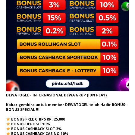
DEWATOGEL - INTERNASIONAL DEWA GRUP (IDN PLAY)
Kabar gembira untuk member DEWATOGEL telah Hadir
BONUS-
BONUS SPECIAL
!!!
BONUS FREE CHIPS RP. 25,000
BONUS DEPOSIT 10%
BONUS CASHBACK SLOT 3%
BONUS CASHBACK CASINO 10%