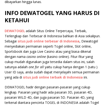
dibayarkan hingga lunas.
INFO DEWATOGEL YANG HARUS DI
KETAHUI
DEWATOGEL
adalah Situs Online Terpercaya, Terbaik,
Terlengkap dan Terbesar di Indonesia bahkan di Asia sekalipun.
Sebagai
situs judi online terbesar di Indonesia
, Dewatogel
menyediakan permainan seperti Togel online, Slot online,
Sportsbook dan juga Live Casino atau yang biasa dikenal
dengan nama
casino online
(kasino online). Fitur-fitur yang
cukup mudah digunakan juga tersedia dalam situs ini, salah
satunya adalah
one for all
yaitu cukup hanya dengan 1 (satu )
User ID saja, anda sudah dapat menjelajahi semua permainan
yang ada di
situs judi online terbaik di Indonesia
ini.
DEWATOGEL hadir dengan pasaran-pasaran yang cukup
lengkap. Pasaran yang hadir ada pasaran 3D, pasaran 4D,
pasaran WILD 4D, dan juga pasaran 5D. Pasaran 4D, yang
terkenal diantara pencinta TOGEL di INDONESIA adalah Togel