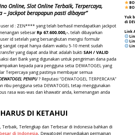
BO
no Online, Slot Online Terbaik, Terpercaya,
BO
a – Jackpot berapapun pasti dibayar”
Yuk b
di D
r id : ZEN**** yang telah berhasil mendapatkan jackpot
Link 
emenangan sebesar
Rp 67.600.000,-.
telah dibayarkan
Lin
ser id setelah yang bersangkutan mengisi formulir
Lin
ng sangat cepat hanya dalam waktu 5-10 menit sudah
Lin
transfer yang dapat anda lihat adalah bukti
SAH / VALID
nsaksi dari Bank yang digunakan untuk pengiriman dana pada
mi sampaikan kepada para pengguna setia DEWATOGEL yang
ndar Terpercaya yang pastinya membayar semua
DEWATOGEL PENIPU
? Reputasi “DEWATOGEL TERPERCAYA”
usan ribu pengguna setia DEWATOGEL tetap menggunakan
. Hapus rasa was-was dan khawatir anda, kemenangan anda
HARUS DI KETAHUI
, Terbaik, Terlengkap dan Terbesar di Indonesia bahkan di
rbesar di Indonesia
, Dewatogel menyediakan permainan