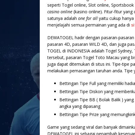
seperti Togel online, Slot online, Sportsboo
casino online
(kasino online). Fitur-fitur yan
satunya adalah
one for all
yaitu cukup hanya 
menjelajahi semua permainan yang ada di
s
DEWATOGEL hadir dengan pasaran-pasaran y
pasaran 4D, pasaran WILD 4D, dan juga pasa
TOGEL di INDONESIA adalah Togel Sydney, To
tersebut, pasaran Togel Toto Macau yang bis
juga dapat ditemukan di situs ini. Tipe-tipe 
melakukan pemasangan taruhan anda. Tipe ya
Bettingan Tipe Full yang memiliki hadi
Bettingan Tipe Diskon yang memberik
Bettingan Tipe BB ( Bolak Balik ) yang
angka yang dipasang
Bettingan Tipe Prize yang memungki
Game yang sedang viral dan banyak dimainkan
DEWATOGEL ini sebagai penambah keseruan a