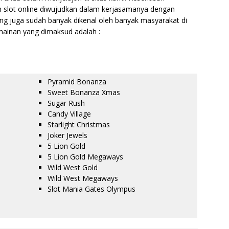
lot online diwujudkan dalam kerjasamanya dengan
yang juga sudah banyak dikenal oleh banyak masyarakat di
mainan yang dimaksud adalah :
Pyramid Bonanza
Sweet Bonanza Xmas
Sugar Rush
Candy Village
Starlight Christmas
Joker Jewels
5 Lion Gold
5 Lion Gold Megaways
Wild West Gold
Wild West Megaways
Slot Mania Gates Olympus