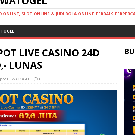
EWATOGEL
 ONLINE, SLOT ONLINE & JUDI BOLA ONLINE TERBAIK TERPERCA
ATOGEL
OT LIVE CASINO 24D
BU
0,- LUNAS
ckpot DEWATOGEL
0