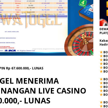
DEWA
PLAY)
Kaba
Hadi
BON
BO
BO
BO
BO
N Rp 67.600.000,- LUNAS
BO
GEL MENERIMA
BO
BO
BO
NANGAN LIVE CASINO
BO
BO
0.000,- LUNAS
BO
BO