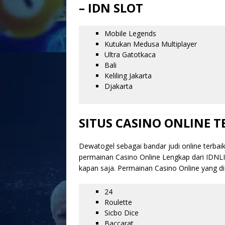
– IDN SLOT
Mobile Legends
Kutukan Medusa Multiplayer
Ultra Gatotkaca
Bali
Keliling Jakarta
Djakarta
SITUS CASINO ONLINE 
Dewatogel sebagai bandar judi online terbai
permainan Casino Online Lengkap dari IDNLI
kapan saja. Permainan Casino Online yang di 
24
Roulette
Sicbo Dice
Baccarat