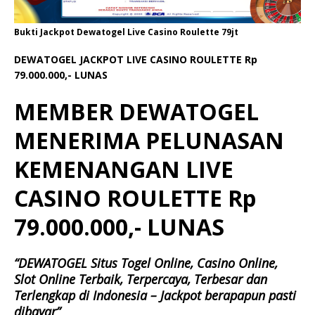
Bukti Jackpot Dewatogel Live Casino Roulette 79jt
DEWATOGEL JACKPOT LIVE CASINO ROULETTE Rp
79.000.000,- LUNAS
MEMBER DEWATOGEL
MENERIMA PELUNASAN
KEMENANGAN LIVE
CASINO ROULETTE Rp
79.000.000,- LUNAS
“DEWATOGEL Situs Togel Online, Casino Online,
Slot Online Terbaik, Terpercaya, Terbesar dan
Terlengkap di Indonesia – Jackpot berapapun pasti
dibayar”