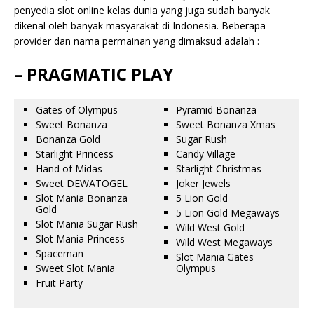
penyedia slot online kelas dunia yang juga sudah banyak
dikenal oleh banyak masyarakat di Indonesia. Beberapa
provider dan nama permainan yang dimaksud adalah :
– PRAGMATIC PLAY
Gates of Olympus
Pyramid Bonanza
Sweet Bonanza
Sweet Bonanza Xmas
Bonanza Gold
Sugar Rush
Starlight Princess
Candy Village
Hand of Midas
Starlight Christmas
Sweet DEWATOGEL
Joker Jewels
Slot Mania Bonanza
5 Lion Gold
Gold
5 Lion Gold Megaways
Slot Mania Sugar Rush
Wild West Gold
Slot Mania Princess
Wild West Megaways
Spaceman
Slot Mania Gates
Sweet Slot Mania
Olympus
Fruit Party