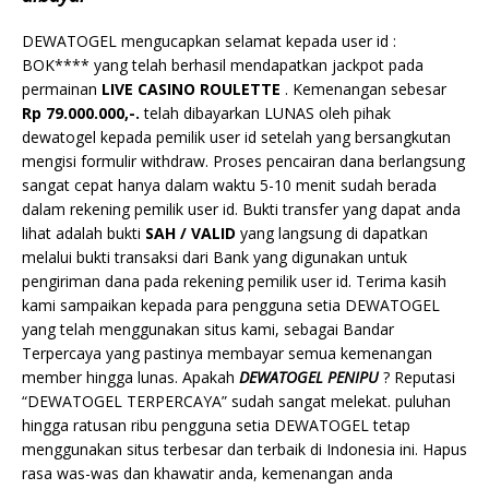
DEWATOGEL mengucapkan selamat kepada user id :
BOK**** yang telah berhasil mendapatkan jackpot pada
permainan
LIVE CASINO ROULETTE
. Kemenangan sebesar
Rp 79.000.000,-.
telah dibayarkan LUNAS oleh pihak
dewatogel kepada pemilik user id setelah yang bersangkutan
mengisi formulir withdraw. Proses pencairan dana berlangsung
sangat cepat hanya dalam waktu 5-10 menit sudah berada
dalam rekening pemilik user id. Bukti transfer yang dapat anda
lihat adalah bukti
SAH / VALID
yang langsung di dapatkan
melalui bukti transaksi dari Bank yang digunakan untuk
pengiriman dana pada rekening pemilik user id. Terima kasih
kami sampaikan kepada para pengguna setia DEWATOGEL
yang telah menggunakan situs kami, sebagai Bandar
Terpercaya yang pastinya membayar semua kemenangan
member hingga lunas. Apakah
DEWATOGEL PENIPU
? Reputasi
“DEWATOGEL TERPERCAYA” sudah sangat melekat. puluhan
hingga ratusan ribu pengguna setia DEWATOGEL tetap
menggunakan situs terbesar dan terbaik di Indonesia ini. Hapus
rasa was-was dan khawatir anda, kemenangan anda