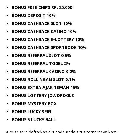
BONUS FREE CHIPS RP. 25,000
BONUS DEPOSIT 10%
BONUS CASHBACK SLOT 10%
BONUS CASHBACK CASINO 10%
BONUS CASHBACK E-LOTTERY 10%
BONUS CASHBACK SPORTBOOK 10%
BONUS REFERRAL SLOT 0.5%
BONUS REFERRAL TOGEL 2%
BONUS REFERRAL CASINO 0.2%
BONUS ROLLINGAN SLOT 0.1%
BONUS EXTRA AJAK TEMAN 15%
BONUS LOTTERY JOWOPOOLS
BONUS MYSTERY BOX
BONUS LUCKY SPIN
BONUS 5 LUCKY BALL
Ayo segera daftarkan diri anda pada situs terpercaya kami